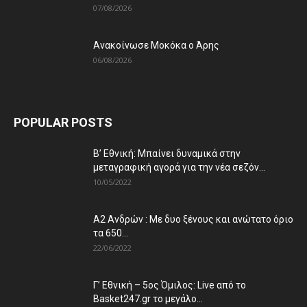
07/08/2026
Ανακοίνωσε Μοκόκα ο Άρης
06/08/2026
POPULAR POSTS
Β’ Εθνική: Μπαίνει δυναμικά στην
μεταγραφική αγορά για την νέα σεζόν...
10/05/2022
Α2 Ανδρών : Με δυο ξένους και ανώτατο όριο
τα 650...
22/06/2022
Γ’ Εθνική – 5ος Όμιλος: Live από το
Basket247.gr το μεγάλο...