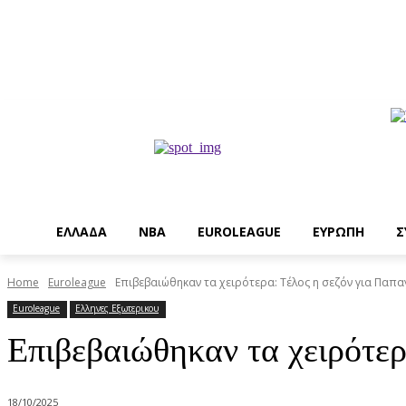
EΛΛΑΔΑ
NBA
ΕUROLEAGUE
ΕΥΡΩΠΗ
Σ
Home
Euroleague
Επιβεβαιώθηκαν τα χειρότερα: Τέλος η σεζόν για Παπα
Euroleague
Ελληνες Εξωτερικου
Επιβεβαιώθηκαν τα χειρότερ
18/10/2025