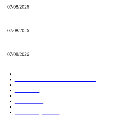
07/08/2026
Η προκήρυξη για το πρωτάθλημα Γυναικών της ΕΣΚΑΒΔΕ
07/08/2026
Mαχητές: Συνεχίζει ο Γεωργαλάς
07/08/2026
ΔΗΜΟΦΙΛΕΙΣ ΚΑΤΗΓΟΡΙΕΣ
Euroleague
5677
GREEK BASKETBALL LEAGUE
3907
NBA
2607
Ελλαδα
1847
Elite League
1477
Γυναικειο
1245
Τοπικα
1202
National League 1
1018