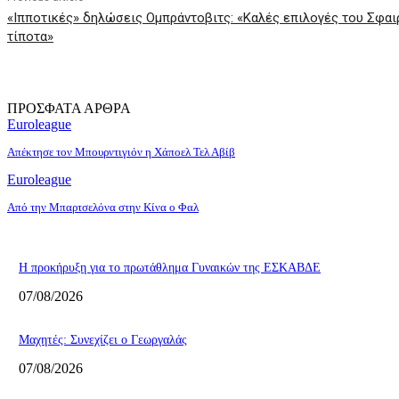
«Ιπποτικές» δηλώσεις Ομπράντοβιτς: «Καλές επιλογές του Σφαι
τίποτα»
ΠΡΟΣΦΑΤΑ ΑΡΘΡΑ
Euroleague
Απέκτησε τον Μπουρντιγιόν η Χάποελ Τελ Αβίβ
Euroleague
Από την Μπαρτσελόνα στην Κίνα ο Φαλ
Η προκήρυξη για το πρωτάθλημα Γυναικών της ΕΣΚΑΒΔΕ
07/08/2026
Mαχητές: Συνεχίζει ο Γεωργαλάς
07/08/2026