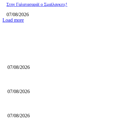
Στην Γαλατασαράϊ ο Σμαϊλαγκιτς!
07/08/2026
Load more
ΕΠΙΛΟΓΕΣ ΣΥΝΤΑΚΤΗ
Επέστρεψε στο ΝΒΑ ο Λόνι Γουόκερ!
07/08/2026
Η προκήρυξη για το πρωτάθλημα Γυναικών της ΕΣΚΑΒΔΕ
07/08/2026
Mαχητές: Συνεχίζει ο Γεωργαλάς
07/08/2026
ΔΗΜΟΦΙΛΗ ΑΡΘΡΑ
Επέστρεψε στο ΝΒΑ ο Λόνι Γουόκερ!