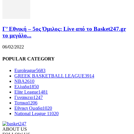
Γ’ Εθνική – 5ος Όμιλος: Live από το Basket247.gr
το μεγάλο...
06/02/2022
POPULAR CATEGORY
Euroleague
5683
GREEK BASKETBALL LEAGUE
3914
NBA
2610
Ελλαδα
1850
Elite League
1481
Γυναικειο
1247
Τοπικα
1206
Εθνικη Ομαδα
1020
National League 1
1020
ABOUT US