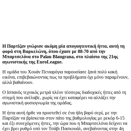
Η Παρτίζαν γνώρισε ακόμη μία απογοητευτική ήττα, αυτή τη
φορά στη Βαρκελώνη, όπου έχασε με 88-70 από την
Μπαρτσελόνα στο Palau Blaugrana, στο πλαίσιο της 21ης
αγωνιστικής της EuroLeague.
Η ομάδα του Χουάν Πενιαρόγια παρουσίασε ξανά πολύ κακή
εικόνα, επιβεβαιώνοντας πως τα προβλήματα όχι μόνο παραμένουν,
αλλά βαθαίνουν.
Ο Ισπανός τεχνικός μετρά πλέον τέσσερις διαδοχικές ήττες από τη
στιγμή που ανέλαβε, χωρίς να έχει καταφέρει να αλλάξει την
αγωνιστική φυσιογνωμία της ομάδας.
Η ήττα αυτή ήρθε να προστεθεί σε ένα ήδη βαρύ σερί, με την
Παρτίζαν να βρίσκεται στον πάτο της βαθμολογίας με ρεκόρ 6-15
και έξι συνεχόμενες ήττες, την ώρα που η Μπαρτσελόνα δείχνει να
έχει βρει ρυθμό υπό τον Τσάβι Πασκουάλ, ανεβαίνοντας στην 4η