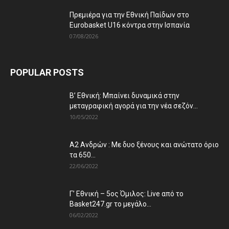
Πρεμιέρα για την Εθνική Παίδων στο
Eurobasket U16 κόντρα στην Ισπανία
07/08/2026
POPULAR POSTS
Β’ Εθνική: Μπαίνει δυναμικά στην
μεταγραφική αγορά για την νέα σεζόν...
10/05/2022
Α2 Ανδρών : Με δυο ξένους και ανώτατο όριο
τα 650...
22/06/2022
Γ’ Εθνική – 5ος Όμιλος: Live από το
Basket247.gr το μεγάλο...
06/02/2022