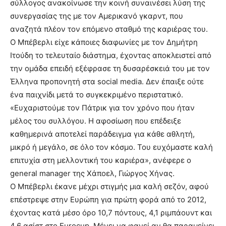
σύλλογος ανακοίνωσε την κοινή συναινέσει λύση της
συνεργασίας της με τον Αμερικανό γκαρντ, που
αναζητά πλέον τον επόμενο σταθμό της καριέρας του.
Ο Μπέβερλι είχε κάποιες διαφωνίες με τον Δημήτρη
Ιτούδη το τελευταίο διάστημα, έχοντας αποκλειστεί από
την ομάδα επειδή εξέφρασε τη δυσαρέσκειά του με τον
Έλληνα προπονητή στα social media. Δεν έπαιξε ούτε
ένα παιχνίδι μετά το συγκεκριμένο περιστατικό.
«Ευχαριστούμε τον Πάτρικ για τον χρόνο που ήταν
μέλος του συλλόγου. Η αφοσίωση που επέδειξε
καθημερινά αποτελεί παράδειγμα για κάθε αθλητή,
μικρό ή μεγάλο, σε όλο τον κόσμο. Του ευχόμαστε καλή
επιτυχία στη μελλοντική του καριέρα», ανέφερε ο
general manager της Χάποελ, Γιώργος Χήνας.
Ο Μπέβερλι έκανε μέχρι στιγμής μια καλή σεζόν, αφού
επέστρεψε στην Ευρώπη για πρώτη φορά από το 2012,
έχοντας κατά μέσο όρο 10,7 πόντους, 4,1 ριμπάουντ και
4,6 ασίστ στο Eurocup. Μένει να φανεί αν θα παραμείνει