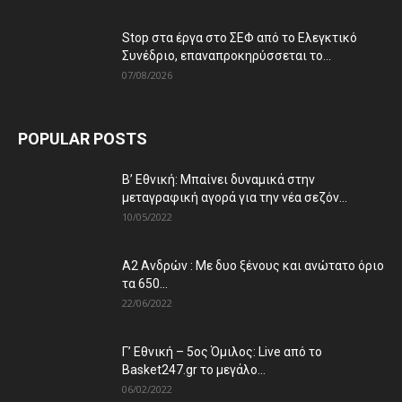
Stop στα έργα στο ΣΕΦ από το Ελεγκτικό
Συνέδριο, επαναπροκηρύσσεται το...
07/08/2026
POPULAR POSTS
Β’ Εθνική: Μπαίνει δυναμικά στην
μεταγραφική αγορά για την νέα σεζόν...
10/05/2022
Α2 Ανδρών : Με δυο ξένους και ανώτατο όριο
τα 650...
22/06/2022
Γ’ Εθνική – 5ος Όμιλος: Live από το
Basket247.gr το μεγάλο...
06/02/2022