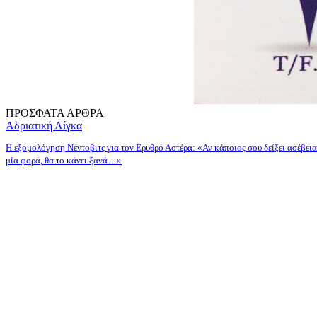
ΠΡΟΣΦΑΤΑ ΑΡΘΡΑ
Αδριατική Λίγκα
Η εξομολόγηση Νέντοβιτς για τον Ερυθρό Αστέρα: «Αν κάποιος σου δείξει ασέβεια
μία φορά, θα το κάνει ξανά…»