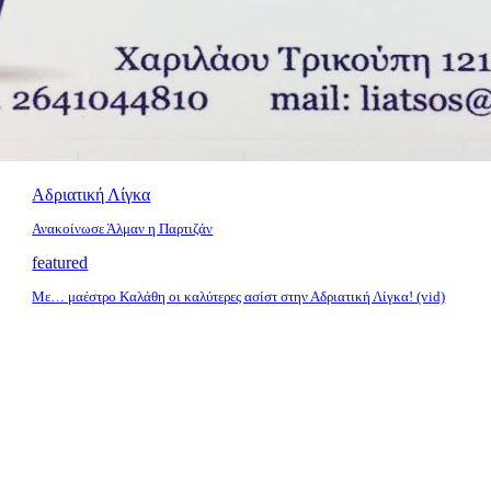
Αδριατική Λίγκα
Ανακοίνωσε Άλμαν η Παρτιζάν
featured
Με… μαέστρο Καλάθη οι καλύτερες ασίστ στην Αδριατική Λίγκα! (vid)