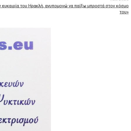
ν ευκαιρία του Ηρακλή, ανυπομονώ να παίξω μπροστά στον κόσμο
του»