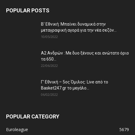
POPULAR POSTS
Β’ Εθνική: Μπαίνει δυναμικά στην
μεταγραφική αγορά για την νέα σεζόν...
10/05/2022
Α2 Ανδρών : Με δυο ξένους και ανώτατο όριο
τα 650...
22/06/2022
Γ’ Εθνική – 5ος Όμιλος: Live από το
Basket247.gr το μεγάλο...
06/02/2022
POPULAR CATEGORY
Euroleague
5679