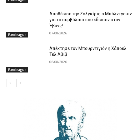
Aποθέωσε την Ζαλγκίρις ο Μπόλντγουιν
για το συμβόλαιο που έδωσαν στον
Έβανς!
07/08/2026
Euroleague
Απέκτησε τον Μπουρντιγιόν η Χάποελ
Τελ Αβίβ
06/08/2026
Euroleague