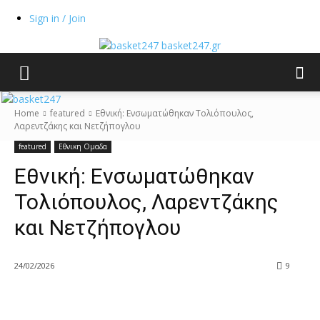
Sign in / Join
basket247.gr
Home
featured
Εθνική: Ενσωματώθηκαν Τολιόπουλος,
Λαρεντζάκης και Νετζήπογλου
featured
Εθνικη Ομαδα
Εθνική: Ενσωματώθηκαν
Τολιόπουλος, Λαρεντζάκης
και Νετζήπογλου
24/02/2026
9