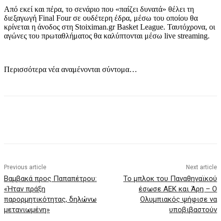
Από εκεί και πέρα, το σενάριο που «παίζει δυνατά» θέλει τη
διεξαγωγή Final Four σε ουδέτερη έδρα, μέσω του οποίου θα
κρίνεται η άνοδος στη Stoiximan.gr Basket League. Ταυτόχρονα, οι
αγώνες του πρωταθλήματος θα καλύπτονται μέσω live streaming.
Περισσότερα νέα αναμένονται σύντομα…
Previous article
Next article
Βαμβακά προς Παπαπέτρου:
Το μπλοκ του Παναθηναϊκού
«Ήταν πράξη
έσωσε ΑΕΚ και Άρη – Ο
παρορμητικότητας, δηλώνω
Ολυμπιακός ψήφισε να
μετανιωμένη»
υποβιβαστούν