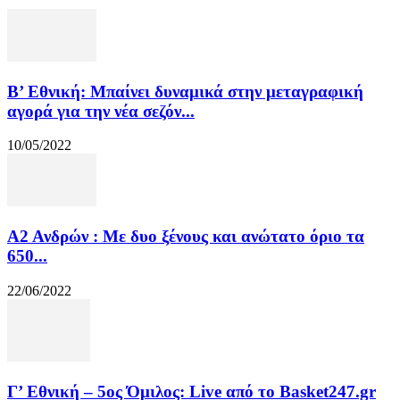
Β’ Εθνική: Μπαίνει δυναμικά στην μεταγραφική
αγορά για την νέα σεζόν...
10/05/2022
Α2 Ανδρών : Με δυο ξένους και ανώτατο όριο τα
650...
22/06/2022
Γ’ Εθνική – 5ος Όμιλος: Live από το Basket247.gr