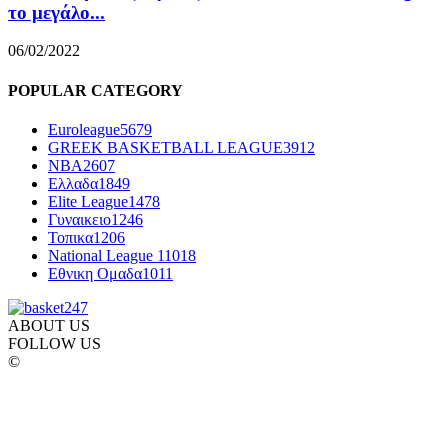
το μεγάλο...
06/02/2022
POPULAR CATEGORY
Euroleague
5679
GREEK BASKETBALL LEAGUE
3912
NBA
2607
Ελλαδα
1849
Elite League
1478
Γυναικειο
1246
Τοπικα
1206
National League 1
1018
Εθνικη Ομαδα
1011
ABOUT US
FOLLOW US
©