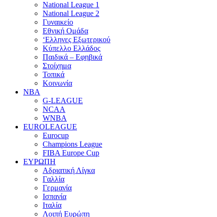
National League 1
National League 2
Γυναικείο
Εθνική Ομάδα
‘Ελληνες Εξωτερικού
Κύπελλο Ελλάδος
Παιδικά – Εφηβικά
Στοίχημα
Τοπικά
Κοινωνία
NBA
G-LEAGUE
NCAA
WNBA
ΕUROLEAGUE
Eurocup
Champions League
FIBA Europe Cup
ΕΥΡΩΠΗ
Αδριατική Λίγκα
Γαλλία
Γερμανία
Ισπανία
Ιταλία
Λοιπή Ευρώπη