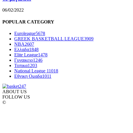
06/02/2022
POPULAR CATEGORY
Euroleague
5678
GREEK BASKETBALL LEAGUE
3909
NBA
2607
Ελλαδα
1848
Elite League
1478
Γυναικειο
1246
Τοπικα
1203
National League 1
1018
Εθνικη Ομαδα
1011
ABOUT US
FOLLOW US
©