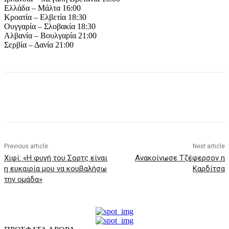
Ελλάδα – Μάλτα 16:00
Κροατία – Ελβετία 18:30
Ουγγαρία – Σλοβακία 18:30
Αλβανία – Βουλγαρία 21:00
Σερβία – Δανία 21:00
Previous article
Next article
Χιφί: «Η φυγή του Σορτς είναι
Ανακοίνωσε Τζέφερσον η
η ευκαιρία μου να κουβαλήσω
Καρδίτσα
την ομάδα»