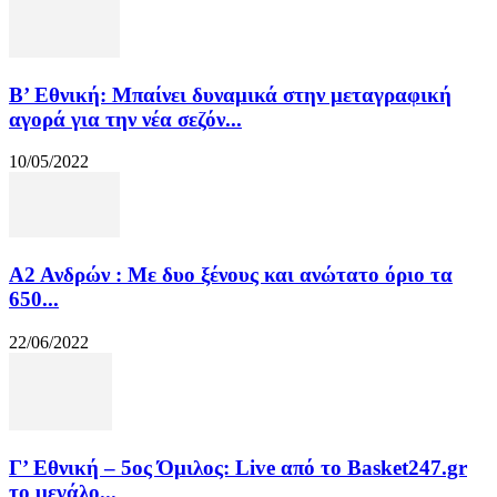
Β’ Εθνική: Μπαίνει δυναμικά στην μεταγραφική
αγορά για την νέα σεζόν...
10/05/2022
Α2 Ανδρών : Με δυο ξένους και ανώτατο όριο τα
650...
22/06/2022
Γ’ Εθνική – 5ος Όμιλος: Live από το Basket247.gr
το μεγάλο...