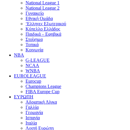
National League 1
National League 2
Γυναικείο
Εθνική Ομάδα
‘Ελληνες Εξωτερικού
Κύπελλο Ελλάδος
Παιδικά – Εφηβικά
Στοίχημα
Τοπικά
Κοινωνία
NBA
G-LEAGUE
NCAA
WNBA
ΕUROLEAGUE
Eurocup
Champions League
FIBA Europe Cup
ΕΥΡΩΠΗ
Αδριατική Λίγκα
Γαλλία
Γερμανία
Ισπανία
Ιταλία
Λοιπή Ευρώπη