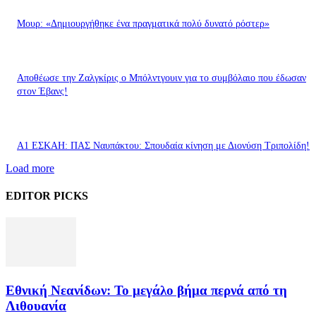
Μουρ: «Δημιουργήθηκε ένα πραγματικά πολύ δυνατό ρόστερ»
Aποθέωσε την Ζαλγκίρις ο Μπόλντγουιν για το συμβόλαιο που έδωσαν
στον Έβανς!
Α1 ΕΣΚΑΗ: ΠΑΣ Ναυπάκτου: Σπουδαία κίνηση με Διονύση Τριπολίδη!
Load more
EDITOR PICKS
Εθνική Νεανίδων: Το μεγάλο βήμα περνά από τη
Λιθουανία