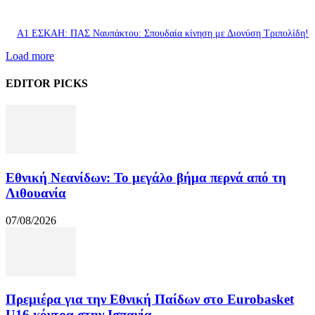
Α1 ΕΣΚΑΗ: ΠΑΣ Ναυπάκτου: Σπουδαία κίνηση με Διονύση Τριπολίδη!
Load more
EDITOR PICKS
Εθνική Νεανίδων: Το μεγάλο βήμα περνά από τη
Λιθουανία
07/08/2026
Πρεμιέρα για την Εθνική Παίδων στο Eurobasket
U16 κόντρα στην Ισπανία