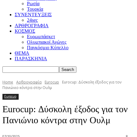
Ρωσία
Τουρκία
ΣΥΝΕΝΤΕΥΞΕΙΣ
24sec
ΑΡΘΡΟΓΡΑΦΙΑ
ΚΟΣΜΟΣ
Ευρωμπάσκετ
Ολυμπιακοί Αγώνες
Παγκόσμιο Κύπελλο
ΘΕΜΑ
ΠΑΡΑΣΚΗΝΙΑ
Home
Αρθρογραφία
Eurocup
Eurocup: Δύσκολη έξοδος για τον
Πανιώνιο κόντρα στην Ουλμ
Eurocup
Eurocup: Δύσκολη έξοδος για τον
Πανιώνιο κόντρα στην Ουλμ
07/10/2025
8