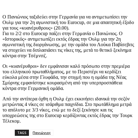
Ο Πανιώνιος ταξιδεύει στην Γερμανία για να αντιμετωπίσει την
Ουλμ για την 2η αγωνιστική του Eurocup, σε μια απαιτητική έξοδο
για τους «κυανέρυθρους» (20.00).
Για το 2/2 στο Eurocup παίζει στην Γερμανία ο Πανιώνιος. Ο
«Ιστορικός» αντιμετωπίζει εκτός έδρας την Ουλμ για την 2η
αγωνιστική της διοργάνωσης, με την ομάδα του Λούκα Παβίσεβιτς
να στοχεύει να διπλασιάσει τις νίκες της, μετά το θετικό ξεκίνημα
κόντρα στην Τσέμνιτζ.
Οι «κυανέρυθροι» δεν εμφάνισαν καλό πρόσωπο στην πρεμιέρα
του ελληνικού πρωταθλήματος, με το Περιστέρι να κερδίζει
εύκολα μέσα στην Γλυφάδα, την στιγμή που η ομάδα της Νέας
Σμύρνης εμφανίστηκε κουρασμένη από την υπερπροσπάθεια
κόντρα στην Γερμανική ομάδα.
Από την αντίπερα όχθη η Ουλμ έχει εκκινήσει ιδανικά την σεζόν
μετρώντας 4 νίκες σε ισάριθμα παιχνίδια. Στο πρωτάθλημα μετρά
το απόλυτο με 3/3 νίκες, ενώ με το δεξί ξεκίνησε και τις
υποχρεώσεις της στο Eurocup κερδίζοντας εκτός έδρας την Τουρκ
Τέλεκομ.
TAGS
Πανιώνιος