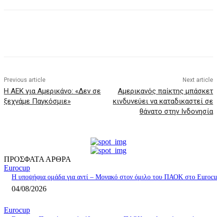
Previous article
Next article
Η ΑΕΚ για Αμερικάνο: «Δεν σε
Αμερικανός παίκτης μπάσκετ
ξεχνάμε Παγκόσμιε»
κινδυνεύει να καταδικαστεί σε
θάνατο στην Ινδονησία
ΠΡΟΣΦΑΤΑ ΑΡΘΡΑ
Eurocup
Η υποψήφια ομάδα για αντί – Μονακό στον όμιλο του ΠΑΟΚ στο Εuroc
04/08/2026
Eurocup