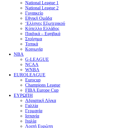
National League 1
National League 2
Γυναικείο
Εθνική Ομάδα
‘Ελληνες Εξωτερικού
Κύπελλο Ελλάδος
Παιδικά – Εφηβικά
Στοίχημα
Τοπικά
Κοινωνία
NBA
G-LEAGUE
NCAA
WNBA
ΕUROLEAGUE
Eurocup
Champions League
FIBA Europe Cup
ΕΥΡΩΠΗ
Αδριατική Λίγκα
Γαλλία
Γερμανία
Ισπανία
Ιταλία
Λοιπή Ευρώπη