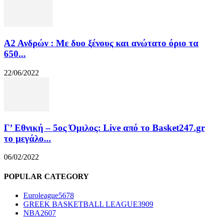
Α2 Ανδρών : Με δυο ξένους και ανώτατο όριο τα
650...
22/06/2022
Γ’ Εθνική – 5ος Όμιλος: Live από το Basket247.gr
το μεγάλο...
06/02/2022
POPULAR CATEGORY
Euroleague
5678
GREEK BASKETBALL LEAGUE
3909
NBA
2607