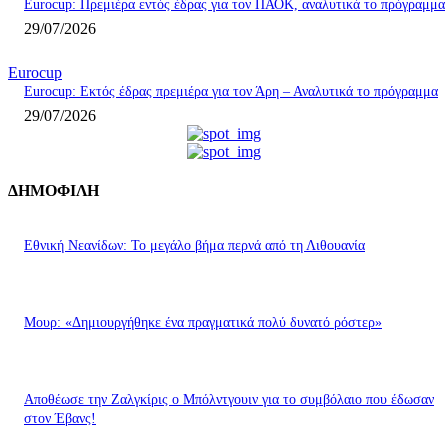
Eurocup: Πρεμιέρα εντός έδρας για τον ΠΑΟΚ, αναλυτικά το πρόγραμμα
29/07/2026
Eurocup
Eurocup: Εκτός έδρας πρεμιέρα για τον Άρη – Αναλυτικά το πρόγραμμα
29/07/2026
ΔΗΜΟΦΙΛΗ
Εθνική Νεανίδων: Το μεγάλο βήμα περνά από τη Λιθουανία
Μουρ: «Δημιουργήθηκε ένα πραγματικά πολύ δυνατό ρόστερ»
Aποθέωσε την Ζαλγκίρις ο Μπόλντγουιν για το συμβόλαιο που έδωσαν
στον Έβανς!