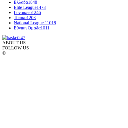
Ελλαδα
1848
Elite League
1478
Γυναικειο
1246
Τοπικα
1203
National League 1
1018
Εθνικη Ομαδα
1011
ABOUT US
FOLLOW US
©