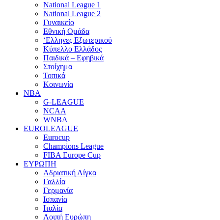
National League 1
National League 2
Γυναικείο
Εθνική Ομάδα
‘Ελληνες Εξωτερικού
Κύπελλο Ελλάδος
Παιδικά – Εφηβικά
Στοίχημα
Τοπικά
Κοινωνία
NBA
G-LEAGUE
NCAA
WNBA
ΕUROLEAGUE
Eurocup
Champions League
FIBA Europe Cup
ΕΥΡΩΠΗ
Αδριατική Λίγκα
Γαλλία
Γερμανία
Ισπανία
Ιταλία
Λοιπή Ευρώπη