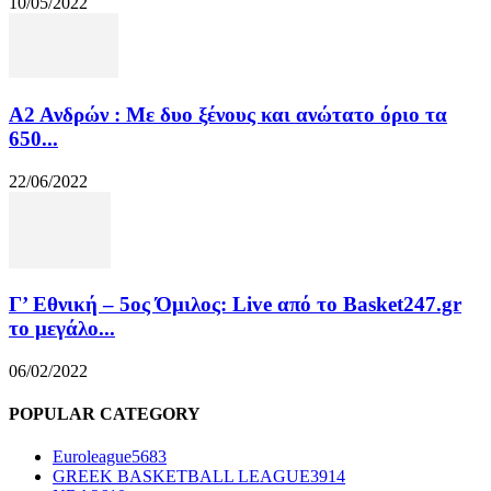
10/05/2022
Α2 Ανδρών : Με δυο ξένους και ανώτατο όριο τα
650...
22/06/2022
Γ’ Εθνική – 5ος Όμιλος: Live από το Basket247.gr
το μεγάλο...
06/02/2022
POPULAR CATEGORY
Euroleague
5683
GREEK BASKETBALL LEAGUE
3914