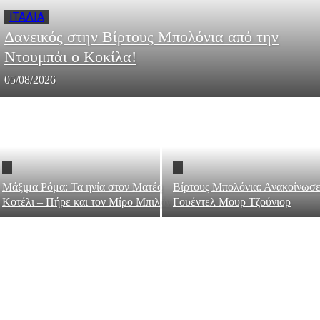
ΙΤΑΛΙΑ
Δανεικός στην Βίρτους Μπολόνια από την
Ντουμπάι ο Κοκίλα!
05/08/2026
Μάξιμα Ρόμα: Τα ηνία στον Ματέο
Βίρτους Μπολόνια: Ανακοίνωσε
Κοτέλι – Πήρε και τον Μίρο Μπιλάν
Γουέντελ Μουρ Τζούνιορ