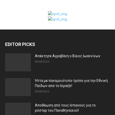
EDITOR PICKS
Απέκτησε Αγραβάνη ο Βίκος Ιωαννίνων
08/08/2026
Ήττα με πανομοιότυπο τρόπο για την Εθνική
Παίδων από το Ισραήλ!
08/08/2026
Αποθέωση από τους Ισπανούς για το
ρόστερ του Παναθηναϊκού!