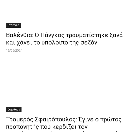
Ισπανια
Βαλένθια: Ο Πάνγκος τραυματίστηκε ξανά
και χάνει το υπόλοιπο της σεζόν
16/05/2024
Ευρώπη
Τρομερός Σφαιρόπουλος: Έγινε ο πρώτος
προπονητής που κερδίζει τον