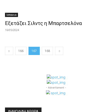
Ισπανια
Εξετάζει Σιλντς η Μπαρτσελόνα
16/05/2024
166
167
168
- Advertisment -
ΔΗΜΟΦΙΛΗ ΑΡΘΡΑ