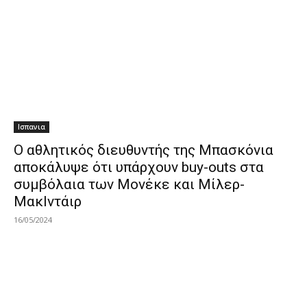
Ισπανια
Ο αθλητικός διευθυντής της Μπασκόνια
αποκάλυψε ότι υπάρχουν buy-outs στα
συμβόλαια των Μονέκε και Μίλερ-
ΜακΙντάιρ
16/05/2024