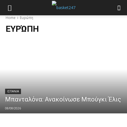
Home
Ευρώπη
ΕΥΡΏΠΗ
ΙΣΠΑΝΙΑ
Μπανταλόνα: Ανακοίνωσε Μπούγκι Έλις
08/08/2026