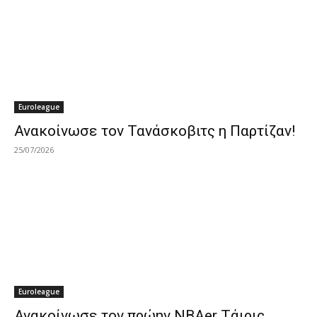
Euroleague
Ανακοίνωσε τον Τανάσκοβιτς η Παρτίζαν!
25/07/2026
Euroleague
Ανακοίνωσε τον πρώην NBAer Τάιρις