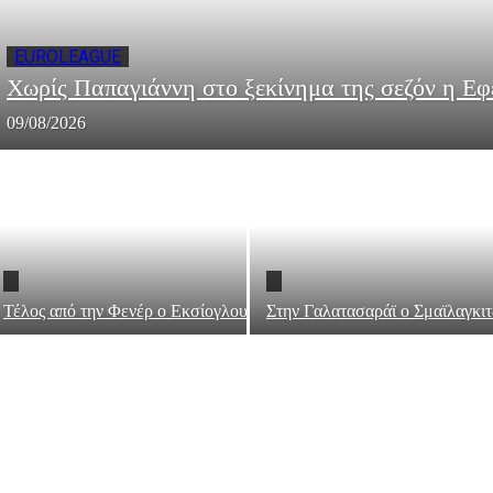
EUROLEAGUE
Χωρίς Παπαγιάννη στο ξεκίνημα της σεζόν η Εφ
09/08/2026
Τέλος από την Φενέρ ο Εκσίογλου
Στην Γαλατασαράϊ ο Σμαϊλαγκιτ