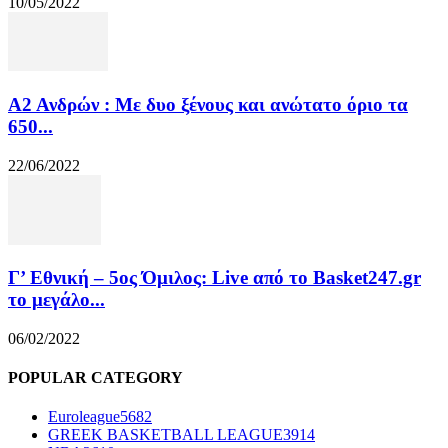
10/05/2022
Α2 Ανδρών : Με δυο ξένους και ανώτατο όριο τα
650...
22/06/2022
Γ’ Εθνική – 5ος Όμιλος: Live από το Basket247.gr
το μεγάλο...
06/02/2022
POPULAR CATEGORY
Euroleague
5682
GREEK BASKETBALL LEAGUE
3914