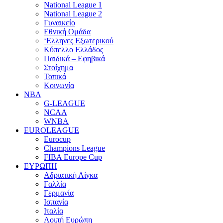
National League 1
National League 2
Γυναικείο
Εθνική Ομάδα
‘Ελληνες Εξωτερικού
Κύπελλο Ελλάδος
Παιδικά – Εφηβικά
Στοίχημα
Τοπικά
Κοινωνία
NBA
G-LEAGUE
NCAA
WNBA
ΕUROLEAGUE
Eurocup
Champions League
FIBA Europe Cup
ΕΥΡΩΠΗ
Αδριατική Λίγκα
Γαλλία
Γερμανία
Ισπανία
Ιταλία
Λοιπή Ευρώπη