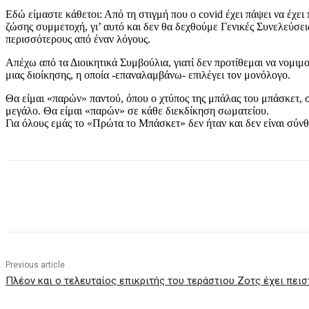
Εδώ είμαστε κάθετοι: Από τη στιγμή που ο covid έχει πάψει να έχει
ζώσης συμμετοχή, γι’ αυτό και δεν θα δεχθούμε Γενικές Συνελεύσ
περισσότερους από έναν λόγους.
Απέχω από τα Διοικητικά Συμβούλια, γιατί δεν προτίθεμαι να νομιμ
μιας διοίκησης, η οποία -επαναλαμβάνω- επιλέγει τον μονόλογο.
Θα είμαι «παρών» παντού, όπου ο χτύπος της μπάλας του μπάσκετ, σ
μεγάλο. Θα είμαι «παρών» σε κάθε διεκδίκηση σωματείου.
Για όλους εμάς το «Πρώτα το Μπάσκετ» δεν ήταν και δεν είναι σύνθ
Share
Previous article
Πλέον και ο τελευταίος επικριτής του τεράστιου Ζοτς έχει πεισ