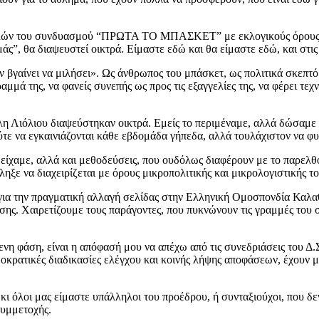
ν μελών του συνδυασμού “ΠΡΩΤΑ ΤΟ ΜΠΑΣΚΕΤ” με εκλογικούς όρους, 
ς”, θα διαψευστεί οικτρά. Είμαστε εδώ και θα είμαστε εδώ, και στις
εν βγαίνει να μιλήσει». Ως άνθρωπος του μπάσκετ, ως πολιτικά σκ
ραμμά της, να φανείς συνεπής ως προς τις εξαγγελίες της, να φέρει τ
λη Λιόλιου διαψεύστηκαν οικτρά. Εμείς το περιμέναμε, αλλά δώσαμε
ύτε να εγκαινιάζονται κάθε εβδομάδα γήπεδα, αλλά τουλάχιστον να φυ
ίχαμε, αλλά και μεθοδεύσεις, που ουδόλως διαφέρουν με το παρελθόν
έληξε να διαχειρίζεται με όρους μικροπολιτικής και μικρολογιστικής 
ια την πραγματική αλλαγή σελίδας στην Ελληνική Ομοσπονδία Καλα
σης. Χαιρετίζουμε τους παράγοντες, που πυκνώνουν τις γραμμές το
η φάση, είναι η απόφασή μου να απέχω από τις συνεδριάσεις του Δ.Σ.
ημοκρατικές διαδικασίες ελέγχου και κοινής λήψης αποφάσεων, έχουν
 κι όλοι μας είμαστε υπάλληλοι του προέδρου, ή συνταξιούχοι, που δ
συμμετοχής.