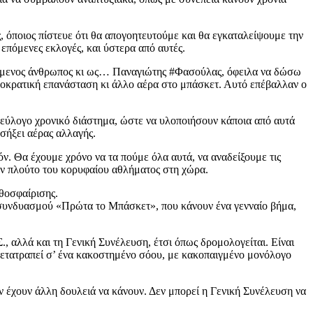
όποιος πίστευε ότι θα απογοητευτούμε και θα εγκαταλείψουμε την
 επόμενες εκλογές, και ύστερα από αυτές.
επτόμενος άνθρωπος κι ως… Παναγιώτης #Φασούλας, όφειλα να δώσω
εχνοκρατική επανάσταση κι άλλο αέρα στο μπάσκετ. Αυτό επέβαλλαν ο
 εύλογο χρονικό διάστημα, ώστε να υλοποιήσουν κάποια από αυτά
σήξει αέρας αλλαγής.
. Θα έχουμε χρόνο να τα πούμε όλα αυτά, να αναδείξουμε τις
τον πλούτο του κορυφαίου αθλήματος στη χώρα.
θοσφαίρισης.
υ συνδυασμού «Πρώτα το Μπάσκετ», που κάνουν ένα γενναίο βήμα,
, αλλά και τη Γενική Συνέλευση, έτσι όπως δρομολογείται. Είναι
 μετατραπεί σ’ ένα κακοστημένο σόου, με κακοπαιγμένο μονόλογο
εν έχουν άλλη δουλειά να κάνουν. Δεν μπορεί η Γενική Συνέλευση να