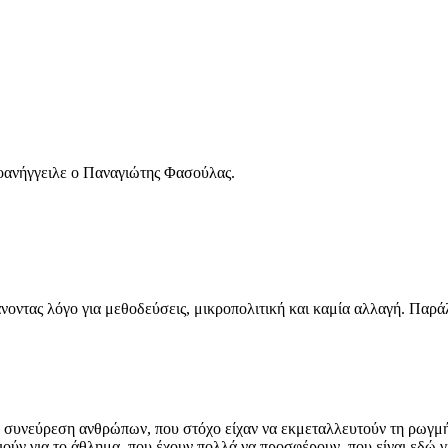
ροανήγγειλε ο Παναγιώτης Φασούλας.
νοντας λόγο για μεθοδεύσεις, μικροπολιτική και καμία αλλαγή. Παράλ
ύρεση ανθρώπων, που στόχο είχαν να εκμεταλλευτούν τη ρωγμή το
ούν για το άθλημα, που έχουν πολλά να προσφέρουν, που είναι εδώ 