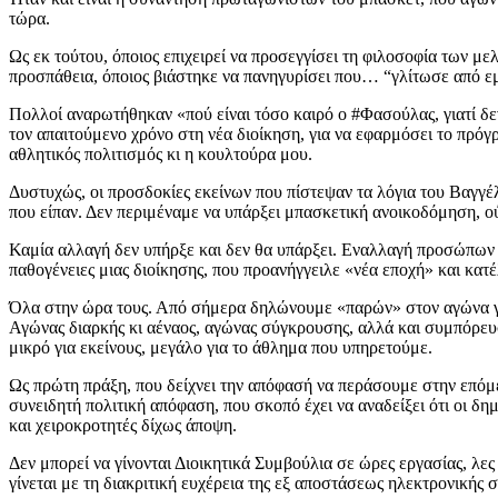
τώρα.
Ως εκ τούτου, όποιος επιχειρεί να προσεγγίσει τη φιλοσοφία τω
προσπάθεια, όποιος βιάστηκε να πανηγυρίσει που… “γλίτωσε από εμά
Πολλοί αναρωτήθηκαν «πού είναι τόσο καιρό ο #Φασούλας, γιατί δ
τον απαιτούμενο χρόνο στη νέα διοίκηση, για να εφαρμόσει το πρόγ
αθλητικός πολιτισμός κι η κουλτούρα μου.
Δυστυχώς, οι προσδοκίες εκείνων που πίστεψαν τα λόγια του Βαγγέ
που είπαν. Δεν περιμέναμε να υπάρξει μπασκετική ανοικοδόμηση, ο
Καμία αλλαγή δεν υπήρξε και δεν θα υπάρξει. Εναλλαγή προσώπων ε
παθογένειες μιας διοίκησης, που προανήγγειλε «νέα εποχή» και κατ
Όλα στην ώρα τους. Από σήμερα δηλώνουμε «παρών» στον αγώνα γ
Αγώνας διαρκής κι αέναος, αγώνας σύγκρουσης, αλλά και συμπόρευ
μικρό για εκείνους, μεγάλο για το άθλημα που υπηρετούμε.
Ως πρώτη πράξη, που δείχνει την απόφασή να περάσουμε στην επόμεν
συνειδητή πολιτική απόφαση, που σκοπό έχει να αναδείξει ότι οι δ
και χειροκροτητές δίχως άποψη.
Δεν μπορεί να γίνονται Διοικητικά Συμβούλια σε ώρες εργασίας, λες
γίνεται με τη διακριτική ευχέρεια της εξ αποστάσεως ηλεκτρονικής 