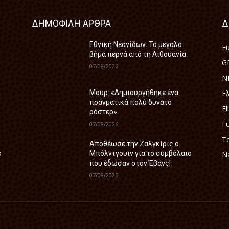
ΔΗΜΟΦΙΛΗ ΑΡΘΡΑ
Δ
Εθνική Νεανίδων: Το μεγάλο
E
βήμα περνά από τη Λιθουανία
G
07/08/2026
N
Ε
Μουρ: «Δημιουργήθηκε ένα
πραγματικά πολύ δυνατό
El
ρόστερ»
Γ
07/08/2026
Τ
Aποθέωσε την Ζαλγκίρις ο
ο
Μπόλντγουιν για το συμβόλαιο
Na
που έδωσαν στον Έβανς!
07/08/2026