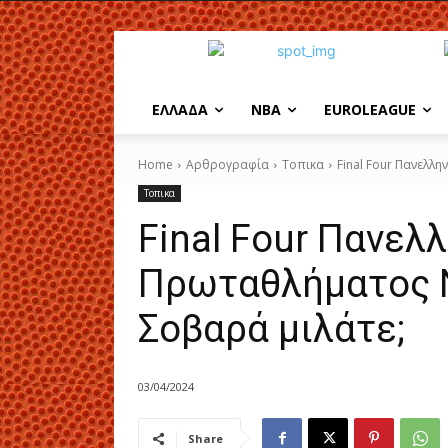
EΛΛΑΔΑ
NBA
ΕUROLEAGUE
Home
Αρθρογραφία
Τοπικα
Final Four Πανελλ
Τοπικα
Final Four Πανελ
Πρωταθλήματος 
Σοβαρά μιλάτε;
03/04/2024
Share