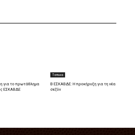
Τοπικα
η για το πρωτάθλημα
Β ΕΣΚΑΒΔΕ: Η προκήρυξη για τη νέα
ης ΕΣΚΑΒΔΕ
σεζόν