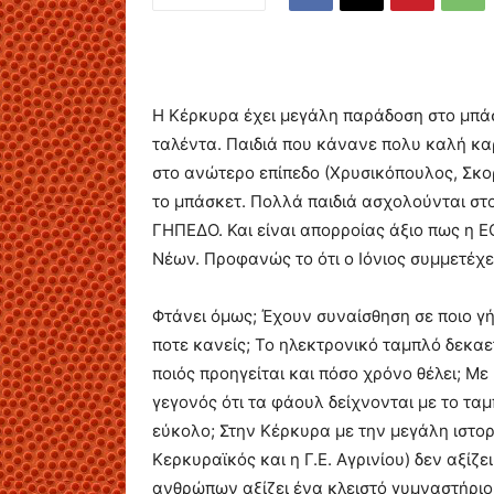
H Κέρκυρα έχει μεγάλη παράδοση στο μπάσκ
ταλέντα. Παιδιά που κάνανε πολυ καλή καρ
στο ανώτερο επίπεδο (Χρυσικόπουλος, Σκ
το μπάσκετ. Πολλά παιδιά ασχολούνται στο 
ΓΗΠΕΔΟ. Και είναι απορροίας άξιο πως η 
Νέων. Προφανώς το ότι ο Ιόνιος συμμετέχει
Φτάνει όμως; Έχουν συναίσθηση σε ποιο γήπ
ποτε κανείς; Το ηλεκτρονικό ταμπλό δεκαε
ποιός προηγείται και πόσο χρόνο θέλει; Μ
γεγονός ότι τα φάουλ δείχνονται με το τ
εύκολο; Στην Κέρκυρα με την μεγάλη ιστορ
Κερκυραϊκός και η Γ.Ε. Αγρινίου) δεν αξίζ
ανθρώπων αξίζει ένα κλειστό γυμναστήριο