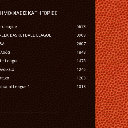
ΗΜΟΦΙΛΕΙΣ ΚΑΤΗΓΟΡΙΕΣ
uroleague
5678
REEK BASKETBALL LEAGUE
3909
BA
2607
λλαδα
1848
ite League
1478
υναικειο
1246
οπικα
1203
tional League 1
1018