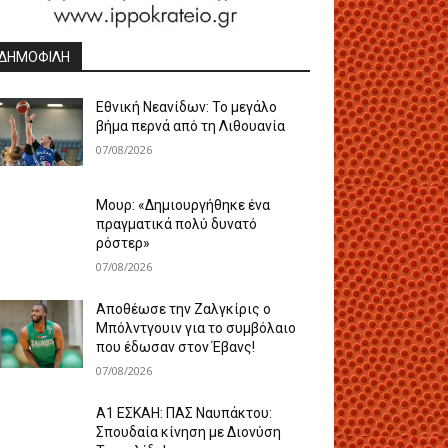
ΔΗΜΟΦΙΛΗ
Εθνική Νεανίδων: Το μεγάλο
βήμα περνά από τη Λιθουανία
07/08/2026
Μουρ: «Δημιουργήθηκε ένα
πραγματικά πολύ δυνατό
ρόστερ»
07/08/2026
Aποθέωσε την Ζαλγκίρις ο
Μπόλντγουιν για το συμβόλαιο
που έδωσαν στον Έβανς!
07/08/2026
Α1 ΕΣΚΑΗ: ΠΑΣ Ναυπάκτου:
Σπουδαία κίνηση με Διονύση