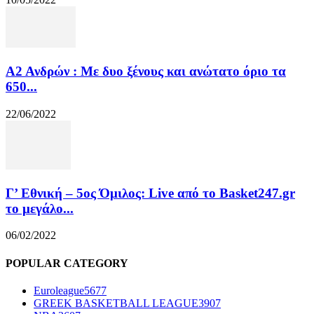
Α2 Ανδρών : Με δυο ξένους και ανώτατο όριο τα
650...
22/06/2022
Γ’ Εθνική – 5ος Όμιλος: Live από το Basket247.gr
το μεγάλο...
06/02/2022
POPULAR CATEGORY
Euroleague
5677
GREEK BASKETBALL LEAGUE
3907