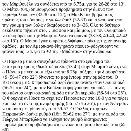
τον Μπριθουέλα να συνδέεται από τα 6.75μ. για το 26-28 στο 13’.
Ο Μέτου (6π.) δημιουργούσε προβλήματα στην άμυνα των
«ερυθρολεύκων» (32-30 στο 15’), ο ΜακΚίσικ βρήκε τους
πρώτους του πόντους με γκολ-φάουλ (32-33) και ο Φουρνιέ από
την γραμμή των βολών διαμόρφωσε το 34-36. Όλο το δεύτερο
δεκάλεπτο πήγαινε στο… μια σου και μία μου, με τον Ολυμπιακό
να σκοράρει και την Μπαρτσελόνα να απαντά (38-38, 40-40, 42-42
στο 18’). Ο Μέτου έγινε ο πρώτος διψήφιος παίκτης της ισπανικής
ομάδας , με τον Αμερικανό-Νιγηριανό πάουερ-φόργουορντ να
φτάνει τους 12π. για το +2 της «Μπάρτσα» στην ανάπαυλα.
Ο Πάρκερ με δυο συνεχόμενα τρίποντα στο ξεκίνημα του
δεύτερου μέρους έδωσε αέρα 8π. (53-45) στην Μπαρτσελόνα, ενώ
ο Πάντερ με νέο σουτ έξω από τα 6.75μ. αύξησε την διαφορά στο
+9 (56-47 στο 22’) δίνοντας το μομέντουμ στην ομάδα του. Ο
Βεζένκοφ με 5-0 προσωπικό σερί έδωσε ανάσα στον Ολυμπιακό
(56-52 στο 24’), με τον Βούλγαρο φόργουορντ να παίζει… μόνος
του κόντρα στην ισπανική ομάδα στην 3η περίοδο (56-54 στο 25’).
Ο Φουρνιέ ανέβασε το σερί των Πειραιωτών στο 10-0 για να πάρει
και πάλι τα ηνία της αναμέτρησης (56-57 στο 26’), με τον Άντερσον
να απαντά με τρίποντο για το 59-57. Ο Γάλλος σταρ των
Πειραιωτών βρήκε ρυθμό (16π. 59-62 στο 27’), με την ομάδα του
Γιώργου Μπαρτζώκα να ελέγχει τον ρυθμό διατηρώντας
παράλληλα το προβάδισμα στο φινάλε του τρίτου δεκαλέπτου (65-
66).