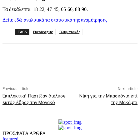
Τα δεκάλεπτα: 18-22, 47-45, 65-66, 88-90.
Δείτε εδώ αναλυτικά τα στατιστικά της αναμέτρησης
TAGS
Euroleague
Ολυμπιακός
Previous article
Next article
Eκπληκτική Παρτίζαν διέλυσε
Νίκη για την Μπασκόνια επί
εκτός έδρας την Μονακό
της Μακάμπι
ΠΡΟΣΦΑΤΑ ΑΡΘΡΑ
featured