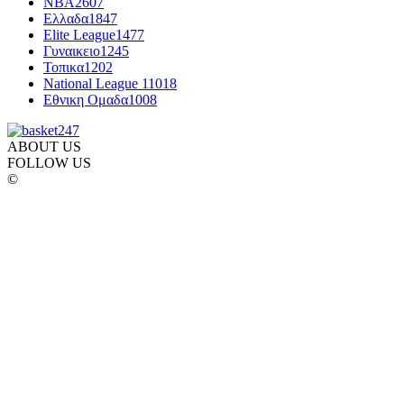
NBA
2607
Ελλαδα
1847
Elite League
1477
Γυναικειο
1245
Τοπικα
1202
National League 1
1018
Εθνικη Ομαδα
1008
ABOUT US
FOLLOW US
©