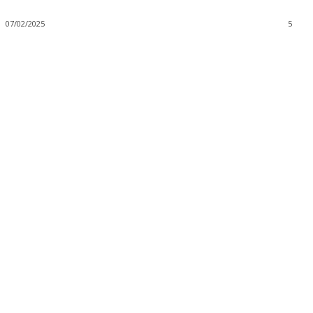
07/02/2025
5