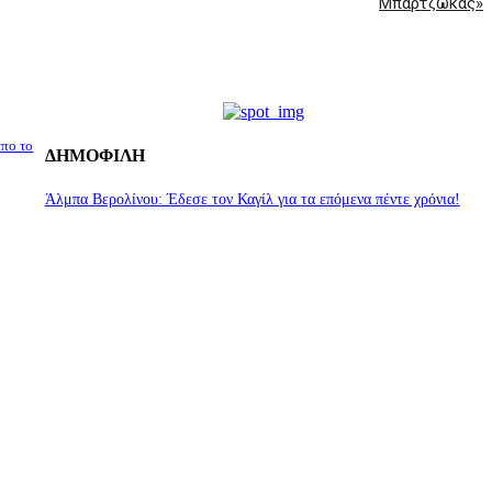
Μπαρτζώκας»
απο το
ΔΗΜΟΦΙΛΗ
Άλμπα Βερολίνου: Έδεσε τον Καγίλ για τα επόμενα πέντε χρόνια!