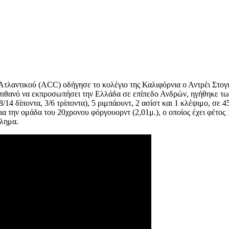
 Ατλαντικού (ACC) οδήγησε το κολέγιο της Καλιφόρνια ο Αντρέι Στογι
 πιθανό να εκπροσωπήσει την Ελλάδα σε επίπεδο Ανδρών, ηγήθηκε τω
8/14 δίποντα, 3/6 τρίποντα), 5 ριμπάουντ, 2 ασίστ και 1 κλέψιμο, σε 
α την ομάδα του 20χρονου φόργουορντ (2,01μ.), ο οποίος έχει φέτος 1
θλημα.