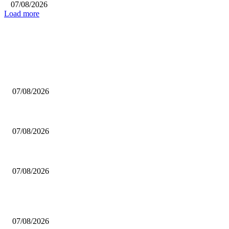
07/08/2026
Load more
ΕΠΙΛΟΓΕΣ ΣΥΝΤΑΚΤΗ
Άλμπα Βερολίνου: Έδεσε τον Καγίλ για τα επόμενα πέντε χρόνια!
07/08/2026
Ο Κέβιν Λοβ θέλει να φορέσει τη φανέλα των Σίξερς για να ειναι ξανά με
07/08/2026
Ο Μπούκερ άφησε εκτός Top-5 τον Τζόρνταν!
07/08/2026
ΔΗΜΟΦΙΛΗ ΑΡΘΡΑ
Άλμπα Βερολίνου: Έδεσε τον Καγίλ για τα επόμενα πέντε χρόνια!
07/08/2026