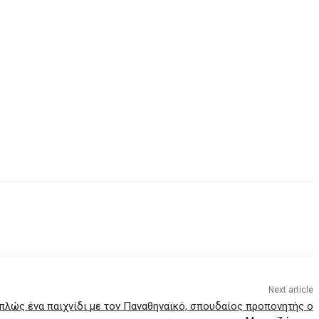
Next article
απλώς ένα παιχνίδι με τον Παναθηναϊκό, σπουδαίος προπονητής ο