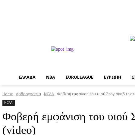
EΛΛΑΔΑ
NBA
ΕUROLEAGUE
ΕΥΡΩΠΗ
Σ
Home
Αρθρογραφία
NCAA
Φοβερή εμφάνιση του υιού Στογιάκοβιτς στ
NCAA
Φοβερή εμφάνιση του υιού 
(video)