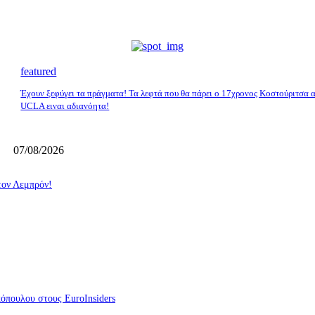
featured
Έχουν ξεφύγει τα πράγματα! Τα λεφτά που θα πάρει ο 17χρονος Κοστούριτσα 
UCLA ειναι αδιανόητα!
07/08/2026
 τον Λεμπρόν!
κόπουλου στους EuroInsiders