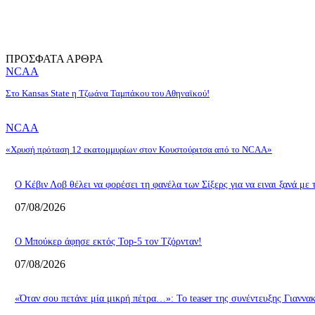
ΠΡΟΣΦΑΤΑ ΑΡΘΡΑ
NCAA
Στο Kansas State η Τζωάνα Ταμπάκου του Αθηναϊκού!
NCAA
«Χρυσή πρόταση 12 εκατομμυρίων στον Κουστούριτσα από το NCAA»
Ο Κέβιν Λοβ θέλει να φορέσει τη φανέλα των Σίξερς για να ειναι ξανά με
07/08/2026
Ο Μπούκερ άφησε εκτός Top-5 τον Τζόρνταν!
07/08/2026
«Όταν σου πετάνε μία μικρή πέτρα…»: Το teaser της συνέντευξης Γιαννα