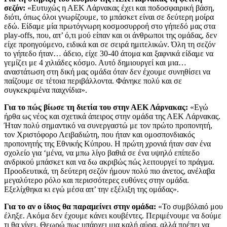
σεζόν:
«Ευτυχώς η ΑΕΚ Λάρνακας έχει και ποδοσφαιρική βάση,
διότι, όπως όλοι γνωρίζουμε, το μπάσκετ είναι σε δεύτερη μοίρα
εδώ. Είδαμε μία πρωτόγνωρη κοσμοσυρροή στο γήπεδό μας στα
play-offs, που, απ’ ό,τι μού είπαν και οι άνθρωποι της ομάδας, δεν
είχε προηγούμενο, ειδικά και σε σειρά ημιτελικών. Όλη τη σεζόν
το γήπεδο ήταν… άδειο, είχε 30-40 άτομα και ξαφνικά είδαμε να
γεμίζει με 4 χιλιάδες κόσμο. Αυτό δημιουργεί και μια…
αναστάτωση στη δική μας ομάδα όταν δεν έχουμε συνηθίσει να
παίζουμε σε τέτοια περιβάλλοντα. Φάνηκε πολύ και σε
συγκεκριμένα παιχνίδια».
Για το πώς βίωσε τη διετία του στην ΑΕΚ Λάρνακας:
«Εγώ
ήρθα ως νέος και σχετικά άπειρος στην ομάδα της ΑΕΚ Λάρνακας.
Ήταν πολύ σημαντικό να συνεργαστώ με τον πρώτο προπονητή,
τον Χριστόφορο Λειβαδιώτη, που ήταν και ομοσπονδιακός
προπονητής της Εθνικής Κύπρου. Η πρώτη χρονιά ήταν σαν ένα
σχολείο για ‘μένα, να μπω λίγο βαθιά σε ένα υψηλό επίπεδο
ανδρικού μπάσκετ και να δω ακριβώς πώς λειτουργεί το πράγμα.
Προοδευτικά, τη δεύτερη σεζόν ήμουν πολύ πιο άνετος, ανέλαβα
μεγαλύτερο ρόλο και περισσότερες ευθύνες στην ομάδα.
Εξελίχθηκα κι εγώ μέσα απ’ την εξέλιξη της ομάδας».
Για το αν ο ίδιος θα παραμείνει στην ομάδα:
«Το συμβόλαιό μου
έληξε. Ακόμα δεν έχουμε κάνει κουβέντες. Περιμένουμε να δούμε
τι θα γίνει. Θεωρώ πως υπάρχει μια καλή αύρα, αλλά πρέπει να