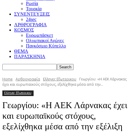
Ρωσία
Τουρκία
ΣΥΝΕΝΤΕΥΞΕΙΣ
24sec
ΑΡΘΡΟΓΡΑΦΙΑ
ΚΟΣΜΟΣ
Ευρωμπάσκετ
Ολυμπιακοί Αγώνες
Παγκόσμιο Κύπελλο
ΘΕΜΑ
ΠΑΡΑΣΚΗΝΙΑ
Home
Αρθρογραφία
Ελληνες Εξωτερικου
Γεωργίου: «Η ΑΕΚ Λάρνακας
έχει και ευρωπαϊκούς στόχους, εξελίχθηκα μέσα από την...
Ελληνες Εξωτερικου
Γεωργίου: «Η ΑΕΚ Λάρνακας έχει
και ευρωπαϊκούς στόχους,
εξελίχθηκα μέσα από την εξέλιξη