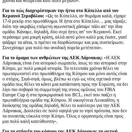
χρόνια και θεωρείται κάτι πολύ μεγάλο».
Για το πώς διαχειρίστηκαν την ήττα στο Κύπελλο από τον
Κεραυνό Στροβόλου:
«Ως το Κύπελλο, αν θυμάμαι καλά, είχαμε
17-0 ρεκόρ στο πρωτάθλημα. Η ήττα στο Κύπελλο… μας τάραξε,
διότι την ακριβώς επόμενη αγωνιστική χάσαμε πάλι απ’ την ίδια
ομάδα. Κάναμε, δηλαδή, δύο σερί ήττες απ’ τον Κεραυνό. Εκεί
περάσαμε μια μικρή κρίση, αλλά αυτό μόνο καλό μας έκανε, γιατί
ψάξαμε τα αίτια, τι πρέπει να διορθώσουμε και μας συσπείρωσε.
Συνεχίσαμε μια πολύ πιο ανοδική πορεία μετέπειτα».
Για το όραμα των ανθρώπων της ΑΕΚ Λάρνακας:
«Η ΑΕΚ
Λάρνακας είναι ένα ιστορικό σωματείο, ίσως το πιο ιστορικό στην
Κύπρο, με πολύ μακρά ιστορία. Τα τελευταία χρόνια θέλει να
πρωταγωνιστεί στο πρωτάθλημα της Κύπρου και μόνο αυτός είναι
ο στόχος. Σιγά-σιγά, όμως, βλέπω κι εγώ ως νέος σχετικά στην
ομάδα πως θέλει να κάνει μια κατάσταση προς την Ευρώπη, να δει
λίγο πιο σοβαρά τη συμμετοχή της στους ομίλους του FIBA
Europe Cup ή στα προκριματικά του BCL, εκεί που παίζει η
πρωταθλήτρια ομάδα της Κύπρου. Η οικογένεια Λευκαδίτη, η
διοίκησης της ομάδας δηλαδή, θέλει το καλύτερο για την ΑΕΚ
Λάρνακας. Δουλεύει σε πολύ υψηλά για το νησί πρότυπα, που δεν
τα συναντάς εύκολα στην Κύπρο. Όλος ο οργανισμός είναι προς
μια πολύ καλή κατεύθυνση».
Για τη στήριξη του κόσμου της ΑΕΚ Λάρνακας τη φετινή