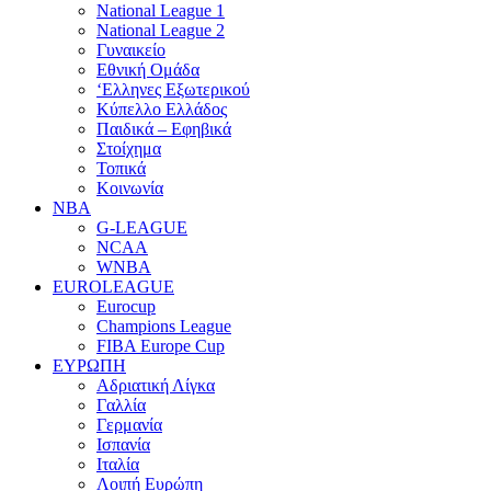
National League 1
National League 2
Γυναικείο
Εθνική Ομάδα
‘Ελληνες Εξωτερικού
Κύπελλο Ελλάδος
Παιδικά – Εφηβικά
Στοίχημα
Τοπικά
Κοινωνία
NBA
G-LEAGUE
NCAA
WNBA
ΕUROLEAGUE
Eurocup
Champions League
FIBA Europe Cup
ΕΥΡΩΠΗ
Αδριατική Λίγκα
Γαλλία
Γερμανία
Ισπανία
Ιταλία
Λοιπή Ευρώπη