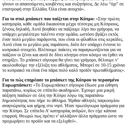
γίνουν οι απαιτούμενες κουβέντες και συζητήσεις. Δε λέω “όχι” σε
επιστροφή στην Ελλάδα. Όλα είναι ανοιχτά».
Για το στυλ μπάσκετ που παίζεται στην Κύπρο:
«Στην πρώτη
κατηγορία, κάθε ομάδα δικαιούται μέχρι τέσσερις μη Κύπριους,
ξένους δηλαδή. Αυτό βοηθάει να παίζουμε λίγο πιο γρήγορα, να
υπάρχει μεγαλύτερο ταλέντο στην ομάδα, ωστόσο βγάζει εκτός
έναν πολύ μεγάλο παράγοντα, που είναι οι φίλαθλοι στις κερκίδες.
Αυτό είναι το μεγάλο μας παράπονο, διότι δεν υπάρχει έντονα το
κυπριακό στοιχείο. Βλέπουμε παίκτες να παραγκωνίζονται για να
παίζουν οι ξένοι και αυτό δε δίνει κίνητρο στον κόσμο να έρθει να
στηρίξει. Το μπάσκετ σίγουρα θα γίνει πιο γρήγορο, θέλουμε ν’
ακολουθούμε την εξέλιξη του αθλήματος. Μπορεί σε 10-15 χρόνια
το κυπριακό να είναι ένα πάρα πολύ καλό προϊόν πρωταθλήματος».
Για το πώς επηρέασε το μπάσκετ της Κύπρου το περασμένο
Ευρωμπάσκετ:
«Το Ευρωμπάσκετ σίγουρα έδωσε μια ώθηση
παραπάνω, κυρίως σε επίπεδο ακαδημιών. Έχουμε μια μικρή
αύξηση παιδιών σε όλη την Κύπρο λόγω της παραπάνω
δημοσιότητας που πήρε το άθλημα. Ήρθαν αθλητές παγκοσμίου
αναγνώρισης και φήμης στο νησί. Ήταν πρωτόγνωρα πράγματα για
την Κύπρο. Σε επίπεδο Α’ κατηγορίας ανδρών, δεν είχε κάποια
επιρροή. Θεωρώ πως πρέπει ν’ αλλάξουν άλλα πράγματα ώστε να
προχωρήσει το προϊόν και να εξελιχθεί».