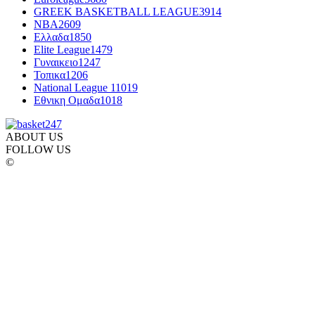
GREEK BASKETBALL LEAGUE
3914
NBA
2609
Ελλαδα
1850
Elite League
1479
Γυναικειο
1247
Τοπικα
1206
National League 1
1019
Εθνικη Ομαδα
1018
ABOUT US
FOLLOW US
©