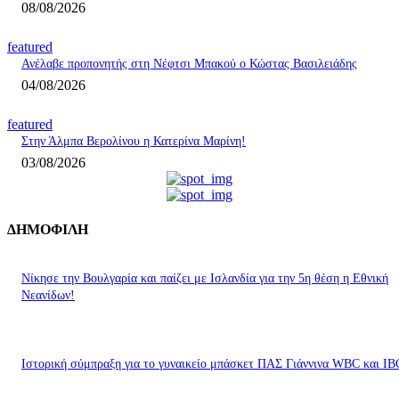
08/08/2026
featured
Ανέλαβε προπονητής στη Νέφτσι Μπακού ο Κώστας Βασιλειάδης
04/08/2026
featured
Στην Άλμπα Βερολίνου η Κατερίνα Μαρίνη!
03/08/2026
ΔΗΜΟΦΙΛΗ
Nίκησε την Βουλγαρία και παίζει με Ισλανδία για την 5η θέση η Εθνική
Νεανίδων!
Ιστορική σύμπραξη για το γυναικείο μπάσκετ ΠΑΣ Γιάννινα WBC και IB