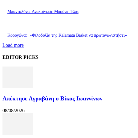
Μπανταλόνα: Ανακοίνωσε Μπούγκι Έλις
Κορογώνας: «Φιλοδοξία της Kalamata Basket να πρωταγωνιστήσει»
Load more
EDITOR PICKS
Απέκτησε Αγραβάνη ο Βίκος Ιωαννίνων
08/08/2026