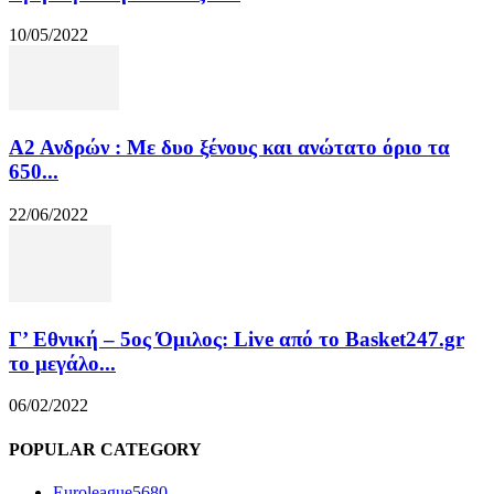
10/05/2022
Α2 Ανδρών : Με δυο ξένους και ανώτατο όριο τα
650...
22/06/2022
Γ’ Εθνική – 5ος Όμιλος: Live από το Basket247.gr
το μεγάλο...
06/02/2022
POPULAR CATEGORY
Euroleague
5680