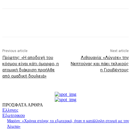
Previous article
Next article
Πρίφτης: «Η αποδοχή του
Λιθουανία: «Λύγισε» την
κόσμου είναι κάτι όμορφο, η
Νεπτούνας και πάει τελικούς
ατομική διάκριση προήλθε
η Γιουβέντους
από ομαδική δουλειά»
ΠΡΟΣΦΑΤΑ ΑΡΘΡΑ
Ελληνες
Εξωτερικου
Μαρίνη: «Χρόνια στόχος το εξωτερικό, ήταν η κατάλληλη στιγμή με την
Άλμπα»