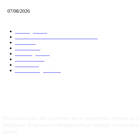
Μοκόκα: «Θέλουμε να χτίσουμε κάτι μεγάλο στον Άρη»
07/08/2026
ΔΗΜΟΦΙΛΕΙΣ ΚΑΤΗΓΟΡΙΕΣ
Euroleague
5679
GREEK BASKETBALL LEAGUE
3912
NBA
2607
Ελλαδα
1849
Elite League
1478
Γυναικειο
1246
Τοπικα
1206
National League 1
1018
Το Basket247.gr
Όλα τα νέα γύρω απ΄ό το μπάσκετ και το παρασκήνιο. Αγαπάμε το ά
στηρίζουμε. Ενημερώσεις καθημερινά και με σεβασμό στους ανθρώπ
ομάδες.