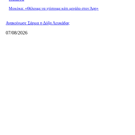
Μοκόκα: «Θέλουμε να χτίσουμε κάτι μεγάλο στον Άρη»
Ανακοίνωσε Σάρμα η Δόξα Λευκάδας
07/08/2026