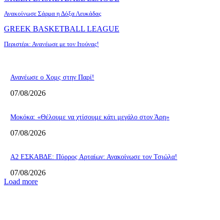
Ανακοίνωσε Σάρμα η Δόξα Λευκάδας
GREEK BASKETBALL LEAGUE
Περιστέρι: Ανανέωσε με τον Ιτούνας!
Ανανέωσε ο Χομς στην Παρί!
07/08/2026
Μοκόκα: «Θέλουμε να χτίσουμε κάτι μεγάλο στον Άρη»
07/08/2026
A2 ΕΣΚΑΒΔΕ: Πύρρος Αρταίων: Ανακοίνωσε τον Τσιώλα!
07/08/2026
Load more
ΕΠΙΛΟΓΕΣ ΣΥΝΤΑΚΤΗ