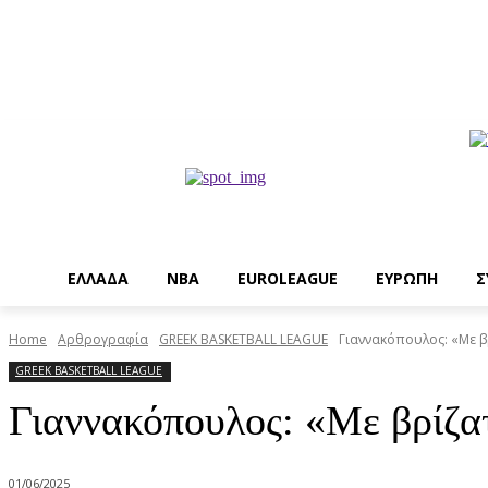
EΛΛΑΔΑ
NBA
ΕUROLEAGUE
ΕΥΡΩΠΗ
Σ
Home
Αρθρογραφία
GREEK BASKETBALL LEAGUE
Γιαννακόπουλος: «Με βρ
GREEK BASKETBALL LEAGUE
Γιαννακόπουλος: «Με βρίζατ
01/06/2025