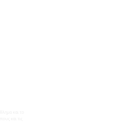
θλημα και το
ους και τις