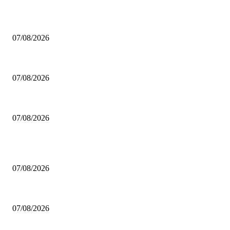
Ανακοίνωσε Σάρμα η Δόξα Λευκάδας
07/08/2026
Ανανέωσε ο Χομς στην Παρί!
07/08/2026
Μοκόκα: «Θέλουμε να χτίσουμε κάτι μεγάλο στον Άρη»
07/08/2026
ΔΗΜΟΦΙΛΗ ΑΡΘΡΑ
Ανακοίνωσε Σάρμα η Δόξα Λευκάδας
07/08/2026
Ανανέωσε ο Χομς στην Παρί!
07/08/2026