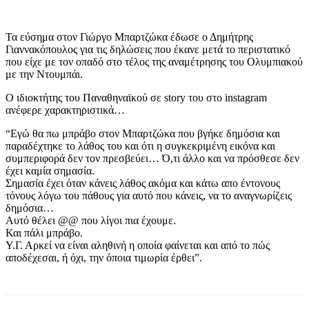
Τα εύσημα στον Γιώργο Μπαρτζώκα έδωσε ο Δημήτρης
Γιαννακόπουλος για τις δηλώσεις που έκανε μετά το περιστατικό
που είχε με τον οπαδό στο τέλος της αναμέτρησης του Ολυμπιακού
με την Ντουμπάι.
Ο ιδιοκτήτης του Παναθηναϊκού σε story του στο instagram
ανέφερε χαρακτηριστικά…
“Εγώ θα πω μπράβο στον Μπαρτζώκα που βγήκε δημόσια και
παραδέχτηκε το λάθος του και ότι η συγκεκριμένη εικόνα και
συμπεριφορά δεν τον πρεσβεύει… Ό,τι άλλο και να πρόσθεσε δεν
έχει καμία σημασία.
Σημασία έχει όταν κάνεις λάθος ακόμα και κάτω απο έντονους
τόνους λόγω του πάθους για αυτό που κάνεις, να το αναγνωρίζεις
δημόσια…
Αυτό θέλει @@ που λίγοι πια έχουμε.
Και πάλι μπράβο.
Υ.Γ. Αρκεί να είναι αληθινή η οποία φαίνεται και από το πώς
αποδέχεσαι, ή όχι, την όποια τιμωρία έρθει”.