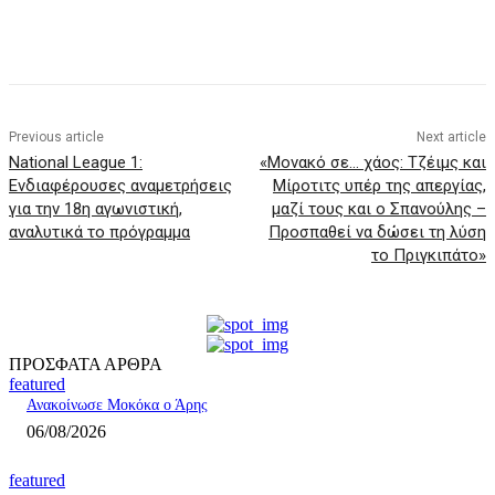
Previous article
Next article
National League 1:
«Μονακό σε… χάος: Τζέιμς και
Ενδιαφέρουσες αναμετρήσεις
Μίροτιτς υπέρ της απεργίας,
για την 18η αγωνιστική,
μαζί τους και ο Σπανούλης –
αναλυτικά το πρόγραμμα
Προσπαθεί να δώσει τη λύση
το Πριγκιπάτο»
ΠΡΟΣΦΑΤΑ ΑΡΘΡΑ
featured
Ανακοίνωσε Μοκόκα ο Άρης
06/08/2026
featured