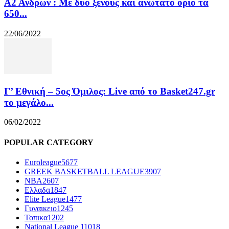
Α2 Ανδρών : Με δυο ξένους και ανώτατο όριο τα
650...
22/06/2022
Γ’ Εθνική – 5ος Όμιλος: Live από το Basket247.gr
το μεγάλο...
06/02/2022
POPULAR CATEGORY
Euroleague
5677
GREEK BASKETBALL LEAGUE
3907
NBA
2607
Ελλαδα
1847
Elite League
1477
Γυναικειο
1245
Τοπικα
1202
National League 1
1018