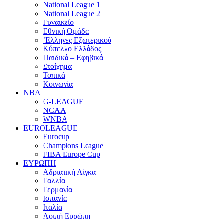
National League 1
National League 2
Γυναικείο
Εθνική Ομάδα
‘Ελληνες Εξωτερικού
Κύπελλο Ελλάδος
Παιδικά – Εφηβικά
Στοίχημα
Τοπικά
Κοινωνία
NBA
G-LEAGUE
NCAA
WNBA
ΕUROLEAGUE
Eurocup
Champions League
FIBA Europe Cup
ΕΥΡΩΠΗ
Αδριατική Λίγκα
Γαλλία
Γερμανία
Ισπανία
Ιταλία
Λοιπή Ευρώπη