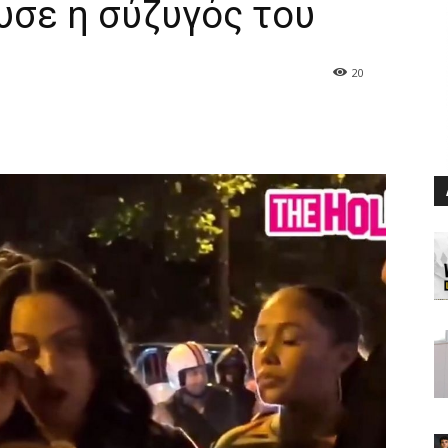
υσε η σύζυγός του
20