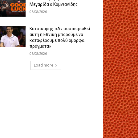
Μεγαρίδα ο Κομνιανίδης
06/08/2026
Κατσικάρης: «Αν συσπειρωθεί
αυτή η Εθνική μπορούμε να
καταφέρουμε πολύ όμορφα
πράγματα»
06/08/2026
Load more