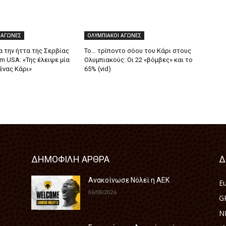
 ΑΓΩΝΕΣ
ΟΛΥΜΠΙΑΚΟΙ ΑΓΩΝΕΣ
ια την ήττα της Σερβίας
Το… τρίποντο σόου του Κάρι στους
m USA: «Της έλειψε μία
Ολυμπιακούς: Οι 22 «βόμβες» και το
ένας Κάρι»
65% (vid)
ΔΗΜΟΦΙΛΗ ΑΡΘΡΑ
Δ
Ανακοίνωσε Νόλεϊ η ΑΕΚ
E
06/08/2026
G
N