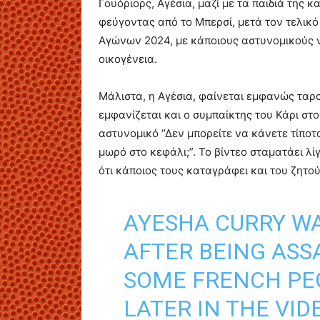
Γουόριορς, Αγέσια, μαζί με τα παιδιά της 
φεύγοντας από το Μπερσί, μετά τον τελικ
Αγώνων 2024, με κάποιους αστυνομικούς 
οικογένεια.
Μάλιστα, η Αγέσια, φαίνεται εμφανώς ταρα
εμφανίζεται και ο συμπαίκτης του Κάρι στο
αστυνομικό “Δεν μπορείτε να κάνετε τίποτα
μωρό στο κεφάλι;”. Το βίντεο σταματάει λί
ότι κάποιος τους καταγράφει και του ζητο
AYESHA CURRY WA
AFTER BEING ASS
SOME FRENCH PEO
LATER IN THE VI