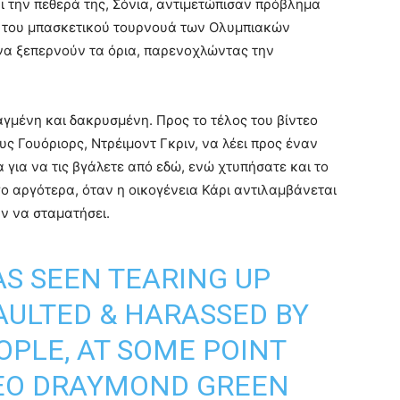
και την πεθερά της, Σόνια, αντιμετώπισαν πρόβλημα
ό του μπασκετικού τουρνουά των Ολυμπιακών
να ξεπερνούν τα όρια, παρενοχλώντας την
γμένη και δακρυσμένη. Προς το τέλος του βίντεο
υς Γουόριορς, Ντρέιμοντ Γκριν, να λέει προς έναν
 για να τις βγάλετε από εδώ, ενώ χτυπήσατε και το
γο αργότερα, όταν η οικογένεια Κάρι αντιλαμβάνεται
ύν να σταματήσει.
S SEEN TEARING UP
AULTED & HARASSED BY
PLE, AT SOME POINT
DEO DRAYMOND GREEN