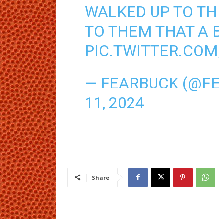
WALKED UP TO TH
TO THEM THAT A B
PIC.TWITTER.COM
— FEARBUCK (@F
11, 2024
Share