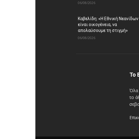
06/08/2026
Καβελίδη: «Η Εθνική Νεανίδων
είναι οικογένεια, να
απολαύσουμε τη στιγμή»
06/08/2026
Το 
Όλα 
το ά
σεβα
Επικ