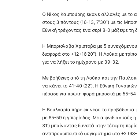
Ο Νίκος Καμπούρης έκανε αλλαγές με το α
στους 3 πόντους (16-13, 7’30’’) με τις Μπ
Εθνική τρέχοντας ένα σερί 8-0 μάζεψε τη δ
Η Μπορισλάβα Χρίστοβα με 5 συνεχόμενους 
διαφορά στο +12 (16’20’’). Η Λούκα με τρίπ
για να λήξει το ημίχρονο με 39-32.
Με βοήθειες από τη Λούκα και την Παυλοπού
να κάνει το 41-40 (22’). Η Εθνική Γυναικώ
πέρασε για πρώτη φορά μπροστά με 55-54 (2
Η Βουλγαρία πήρε εκ νέου το προβάδισμα με
με 65-59 η γ’περίοδος. Με αιφνιδιασμούς η
31’) μπαίνοντας δυνατά στην τέταρτη περί
αντιπροσωπευτικό συγκρότημα στο +2 (68-66