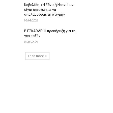
Καβελίδη: «Η Εθνική Νεανίδων
είναι οικογένεια, να
απολαύσουμε τη στιγμή»
06/08/2026
Β ΕΣΚΑΒΔΕ: Η προκήρυξη για τη
νέα σεζόν
06/08/2026
Load more