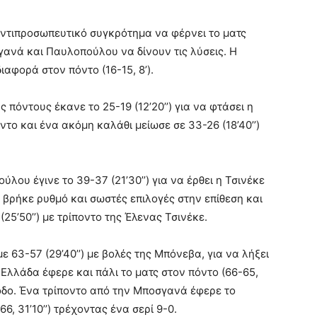
ντιπροσωπευτικό συγκρότημα να φέρνει το ματς
οσγανά και Παυλοπούλου να δίνουν τις λύσεις. Η
ιαφορά στον πόντο (16-15, 8’).
πόντους έκανε το 25-19 (12’20’’) για να φτάσει η
οντο και ένα ακόμη καλάθι μείωσε σε 33-26 (18’40’’)
λου έγινε το 39-37 (21’30’’) για να έρθει η Τσινέκε
ν βρήκε ρυθμό και σωστές επιλογές στην επίθεση και
5’50’’) με τρίποντο της Έλενας Τσινέκε.
 63-57 (29’40’’) με βολές της Μπόνεβα, για να λήξει
 Ελλάδα έφερε και πάλι το ματς στον πόντο (66-65,
οδο. Ένα τρίποντο από την Μποσγανά έφερε το
, 31’10’’) τρέχοντας ένα σερί 9-0.