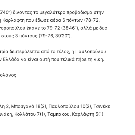
5’40’’) δίνοντας το μεγαλύτερο προβάδισμα στην
η Καρλάφτη που έδωσε αέρα 6 πόντων (78-72,
γοροπούλου έκανε το 79-72 (38’46’’), αλλά με δυο
στους 3 πόντους (79-76, 39’20’’).
 τρία δευτερόλεπτα από το τέλος, η Παυλοπούλου
 Ελλάδα να είναι αυτή που τελικά πήρε τη νίκη.
πολάνος
λη 2, Μποσγανά 18(2), Παυλοπούλου 10(2), Τσινέκε
ινάκη, Κολλάτου 7(1), Ταμπάκου, Καρλάφτη 5(1),