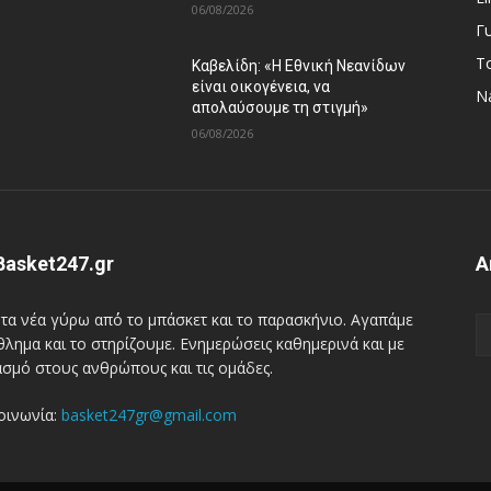
06/08/2026
Γ
Τ
Καβελίδη: «Η Εθνική Νεανίδων
είναι οικογένεια, να
Na
απολαύσουμε τη στιγμή»
06/08/2026
Basket247.gr
Α
τα νέα γύρω απ΄ό το μπάσκετ και το παρασκήνιο. Αγαπάμε
θλημα και το στηρίζουμε. Ενημερώσεις καθημερινά και με
σμό στους ανθρώπους και τις ομάδες.
οινωνία:
basket247gr@gmail.com