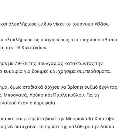
 και ολοκλήρωσε με δύο νίκες το τουρνουά «Βάσω
κών ολοκλήρωσε τις υποχρεώσεις στο τουρνουά «Βάσω
αι στο Τ9 Κωστακίων.
ησε με 79-78 της Βουλγαρίας κατακτώντας την
α ευκαιρία για δοκιμές και χρήσιμα συμπεράσματα.
ημα, όμως σταδιακά άρχισε να βρίσκει ρυθμό έχοντας
κε, Μποσγανά, Λούκα και Παυλοπούλου. Για τη
ηναϊκού ήταν η κορυφαία.
 παρκέ και με πρώτο βιολί την Μπορισλάβα Χρίστοβα
νική να πετυχαίνει το πρώτο της καλάθι με την Λούκα