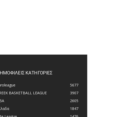
ΗΜΟΦΙΛΕΙΣ ΚΑΤΗΓΟΡΙΕΣ
uroleague
5677
REEK BASKETBALL LEAGUE
3907
BA
2605
λλαδα
1847
ite League
1476