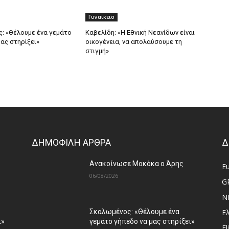
Γυναικειο
: «Θέλουμε ένα γεμάτο
Καβελίδη: «Η Εθνική Νεανίδων είναι
ας στηρίξει»
οικογένεια, να απολαύσουμε τη
στιγμή»
ΔΗΜΟΦΙΛΗ ΑΡΘΡΑ
Δ
Ανακοίνωσε Μοκόκα ο Άρης
E
06/08/2026
G
N
Ε
Σκαλωμένος: «Θέλουμε ένα
ι»
γεμάτο γήπεδο να μας στηρίξει»
El