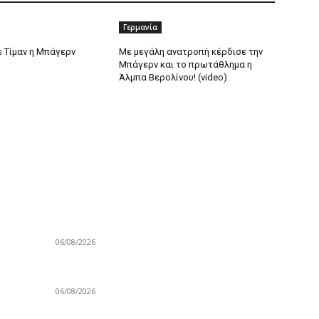
Γερμανία
 Τίμαν η Μπάγερν
Με μεγάλη ανατροπή κέρδισε την
Μπάγερν και το πρωτάθλημα η
Άλμπα Βερολίνου! (video)
ΔΗΜΟΦΙΛΗ ΑΡΘΡΑ
Δ
Στο Kansas State η Τζωάνα Ταμπάκου του
E
Αθηναϊκού!
G
06/08/2026
N
Ανανέωσε με τους Σανς ο Μπρουκς!
Ε
06/08/2026
El