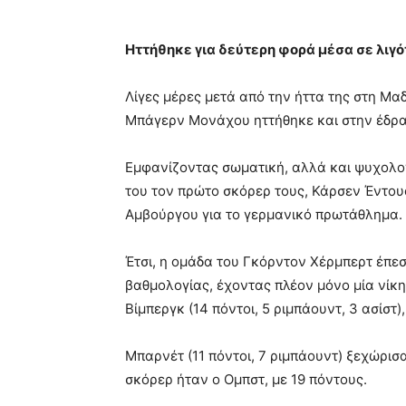
Ηττήθηκε για δεύτερη φορά μέσα σε λιγ
Λίγες μέρες μετά από την ήττα της στη Μα
Μπάγερν Μονάχου ηττήθηκε και στην έδρα
Εμφανίζοντας σωματική, αλλά και ψυχολο
του τον πρώτο σκόρερ τους, Κάρσεν Έντου
Αμβούργου για το γερμανικό πρωτάθλημα.
Έτσι, η ομάδα του Γκόρντον Χέρμπερτ έπε
βαθμολογίας, έχοντας πλέον μόνο μία νίκη
Βίμπεργκ (14 πόντοι, 5 ριμπάουντ, 3 ασίστ), Λ
Μπαρνέτ (11 πόντοι, 7 ριμπάουντ) ξεχώρισ
σκόρερ ήταν ο Ομπστ, με 19 πόντους.