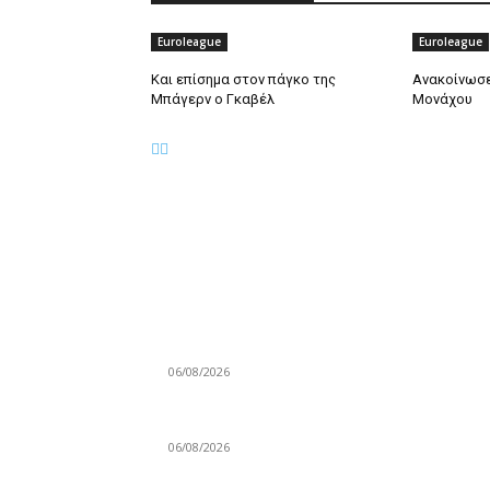
Euroleague
Euroleague
Και επίσημα στον πάγκο της
Ανακοίνωσε
Μπάγερν ο Γκαβέλ
Μονάχου
ΕΠΙΛΟΓΕΣ ΣΥΝΤΑΚΤΗ
Στο Kansas State η Τζωάνα Ταμπάκου του
Αθηναϊκού!
06/08/2026
Ανανέωσε με τους Σανς ο Μπρουκς!
06/08/2026