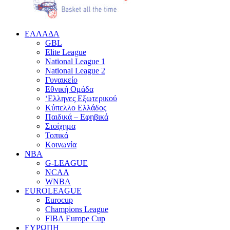
EΛΛΑΔΑ
GBL
Elite League
National League 1
National League 2
Γυναικείο
Εθνική Ομάδα
‘Ελληνες Εξωτερικού
Κύπελλο Ελλάδος
Παιδικά – Εφηβικά
Στοίχημα
Τοπικά
Κοινωνία
NBA
G-LEAGUE
NCAA
WNBA
ΕUROLEAGUE
Eurocup
Champions League
FIBA Europe Cup
ΕΥΡΩΠΗ