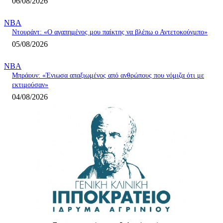
06/08/2026
NBA
Ντουράντ: «Ο αγαπημένος μου παίκτης να βλέπω ο Αντετοκούνμπο»
05/08/2026
NBA
Μπράουν: «Ένιωσα απαξιωμένος από ανθρώπους που νόμιζα ότι με
εκτιμούσαν»
04/08/2026