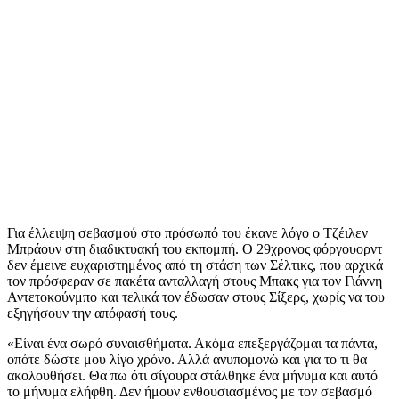
Για έλλειψη σεβασμού στο πρόσωπό του έκανε λόγο ο Τζέιλεν
Μπράουν στη διαδικτυακή του εκπομπή. Ο 29χρονος φόργουορντ
δεν έμεινε ευχαριστημένος από τη στάση των Σέλτικς, που αρχικά
τον πρόσφεραν σε πακέτα ανταλλαγή στους Μπακς για τον Γιάννη
Αντετοκούνμπο και τελικά τον έδωσαν στους Σίξερς, χωρίς να του
εξηγήσουν την απόφασή τους.
«Είναι ένα σωρό συναισθήματα. Ακόμα επεξεργάζομαι τα πάντα,
οπότε δώστε μου λίγο χρόνο. Αλλά ανυπομονώ και για το τι θα
ακολουθήσει. Θα πω ότι σίγουρα στάλθηκε ένα μήνυμα και αυτό
το μήνυμα ελήφθη. Δεν ήμουν ενθουσιασμένος με τον σεβασμό