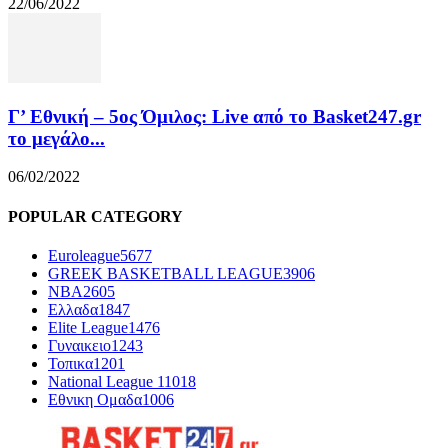
22/06/2022
Γ’ Εθνική – 5ος Όμιλος: Live από το Basket247.gr
το μεγάλο...
06/02/2022
POPULAR CATEGORY
Euroleague
5677
GREEK BASKETBALL LEAGUE
3906
NBA
2605
Ελλαδα
1847
Elite League
1476
Γυναικειο
1243
Τοπικα
1201
National League 1
1018
Εθνικη Ομαδα
1006