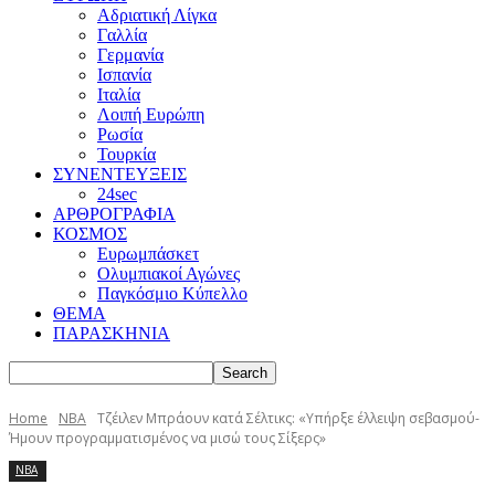
Αδριατική Λίγκα
Γαλλία
Γερμανία
Ισπανία
Ιταλία
Λοιπή Ευρώπη
Ρωσία
Τουρκία
ΣΥΝΕΝΤΕΥΞΕΙΣ
24sec
ΑΡΘΡΟΓΡΑΦΙΑ
ΚΟΣΜΟΣ
Ευρωμπάσκετ
Ολυμπιακοί Αγώνες
Παγκόσμιο Κύπελλο
ΘΕΜΑ
ΠΑΡΑΣΚΗΝΙΑ
Home
NBA
Τζέιλεν Μπράουν κατά Σέλτικς: «Υπήρξε έλλειψη σεβασμού-
Ήμουν προγραμματισμένος να μισώ τους Σίξερς»
NBA