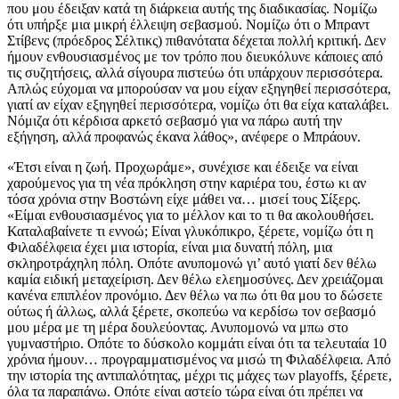
που μου έδειξαν κατά τη διάρκεια αυτής της διαδικασίας. Νομίζω
ότι υπήρξε μια μικρή έλλειψη σεβασμού. Νομίζω ότι ο Μπραντ
Στίβενς (πρόεδρος Σέλτικς) πιθανότατα δέχεται πολλή κριτική. Δεν
ήμουν ενθουσιασμένος με τον τρόπο που διευκόλυνε κάποιες από
τις συζητήσεις, αλλά σίγουρα πιστεύω ότι υπάρχουν περισσότερα.
Απλώς εύχομαι να μπορούσαν να μου είχαν εξηγηθεί περισσότερα,
γιατί αν είχαν εξηγηθεί περισσότερα, νομίζω ότι θα είχα καταλάβει.
Νόμιζα ότι κέρδισα αρκετό σεβασμό για να πάρω αυτή την
εξήγηση, αλλά προφανώς έκανα λάθος», ανέφερε ο Μπράουν.
«Έτσι είναι η ζωή. Προχωράμε», συνέχισε και έδειξε να είναι
χαρούμενος για τη νέα πρόκληση στην καριέρα του, έστω κι αν
τόσα χρόνια στην Βοστώνη είχε μάθει να… μισεί τους Σίξερς.
«Είμαι ενθουσιασμένος για το μέλλον και το τι θα ακολουθήσει.
Καταλαβαίνετε τι εννοώ; Είναι γλυκόπικρο, ξέρετε, νομίζω ότι η
Φιλαδέλφεια έχει μια ιστορία, είναι μια δυνατή πόλη, μια
σκληροτράχηλη πόλη. Οπότε ανυπομονώ γι’ αυτό γιατί δεν θέλω
καμία ειδική μεταχείριση. Δεν θέλω ελεημοσύνες. Δεν χρειάζομαι
κανένα επιπλέον προνόμιο. Δεν θέλω να πω ότι θα μου το δώσετε
ούτως ή άλλως, αλλά ξέρετε, σκοπεύω να κερδίσω τον σεβασμό
μου μέρα με τη μέρα δουλεύοντας. Ανυπομονώ να μπω στο
γυμναστήριο. Οπότε το δύσκολο κομμάτι είναι ότι τα τελευταία 10
χρόνια ήμουν… προγραμματισμένος να μισώ τη Φιλαδέλφεια. Από
την ιστορία της αντιπαλότητας, μέχρι τις μάχες των playoffs, ξέρετε,
όλα τα παραπάνω. Οπότε είναι αστείο τώρα είναι ότι πρέπει να