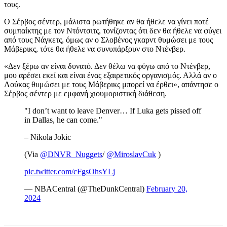
τους.
Ο Σέρβος σέντερ, μάλιστα ρωτήθηκε αν θα ήθελε να γίνει ποτέ
συμπαίκτης με τον Ντόντσιτς, τονίζοντας ότι δεν θα ήθελε να φύγει
από τους Νάγκετς, όμως αν ο Σλοβένος γκαρντ θυμώσει με τους
Μάβερικς, τότε θα ήθελε να συνυπάρξουν στο Ντένβερ.
«Δεν ξέρω αν είναι δυνατό. Δεν θέλω να φύγω από το Ντένβερ,
μου αρέσει εκεί και είναι ένας εξαιρετικός οργανισμός. Αλλά αν ο
Λούκας θυμώσει με τους Μάβερικς μπορεί να έρθει», απάντησε ο
Σέρβος σέντερ με εμφανή χιουμοριστική διάθεση.
"I don’t want to leave Denver… If Luka gets pissed off
in Dallas, he can come."
– Nikola Jokic
(Via
@DNVR_Nuggets
/
@MiroslavCuk
)
pic.twitter.com/cFgsOhsYLj
— NBACentral (@TheDunkCentral)
February 20,
2024