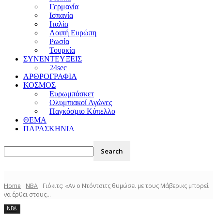
Γερμανία
Ισπανία
Ιταλία
Λοιπή Ευρώπη
Ρωσία
Τουρκία
ΣΥΝΕΝΤΕΥΞΕΙΣ
24sec
ΑΡΘΡΟΓΡΑΦΙΑ
ΚΟΣΜΟΣ
Ευρωμπάσκετ
Ολυμπιακοί Αγώνες
Παγκόσμιο Κύπελλο
ΘΕΜΑ
ΠΑΡΑΣΚΗΝΙΑ
Home
NBA
Γιόκιτς: «Αν ο Ντόντσιτς θυμώσει με τους Μάβερικς μπορεί
να έρθει στους...
NBA