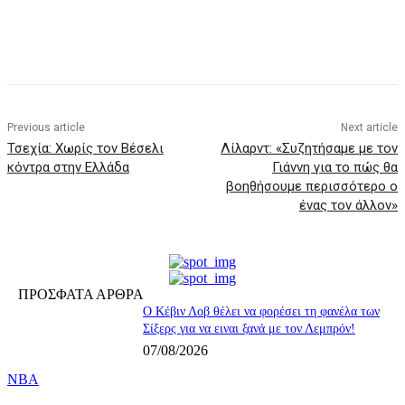
Previous article
Next article
Τσεχία: Χωρίς τον Βέσελι
Λίλαρντ: «Συζητήσαμε με τον
κόντρα στην Ελλάδα
Γιάννη για το πώς θα
βοηθήσουμε περισσότερο ο
ένας τον άλλον»
ΠΡΟΣΦΑΤΑ ΑΡΘΡΑ
Ο Κέβιν Λοβ θέλει να φορέσει τη φανέλα των
Σίξερς για να ειναι ξανά με τον Λεμπρόν!
07/08/2026
NBA