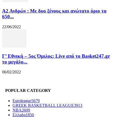
Α2 Ανδρών : Με δυο ξένους και ανώτατο όριο τα
650...
22/06/2022
Γ’ Εθνική – 5ος Όμιλος: Live από το Basket247.gr
το μεγάλο...
06/02/2022
POPULAR CATEGORY
Euroleague
5679
GREEK BASKETBALL LEAGUE
3913
NBA
2609
Ελλαδα
1850