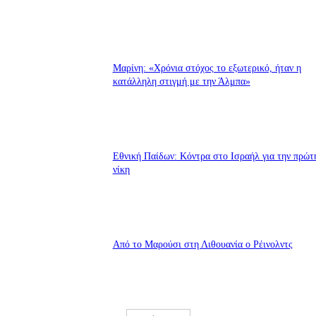
Μαρίνη: «Χρόνια στόχος το εξωτερικό, ήταν η
κατάλληλη στιγμή με την Άλμπα»
Εθνική Παίδων: Κόντρα στο Ισραήλ για την πρώτ
νίκη
Από το Μαρούσι στη Λιθουανία ο Ρέινολντς