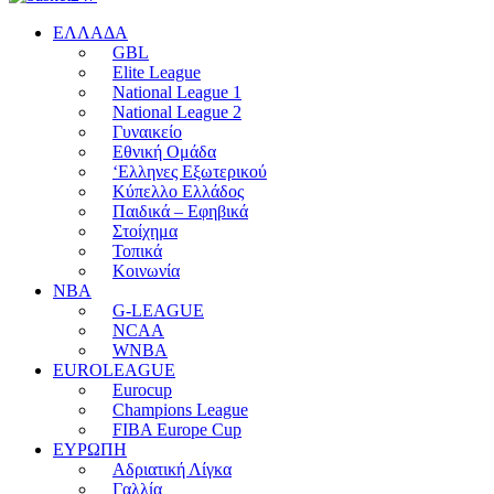
EΛΛΑΔΑ
GBL
Elite League
National League 1
National League 2
Γυναικείο
Εθνική Ομάδα
‘Ελληνες Εξωτερικού
Κύπελλο Ελλάδος
Παιδικά – Εφηβικά
Στοίχημα
Τοπικά
Κοινωνία
NBA
G-LEAGUE
NCAA
WNBA
ΕUROLEAGUE
Eurocup
Champions League
FIBA Europe Cup
ΕΥΡΩΠΗ
Αδριατική Λίγκα
Γαλλία