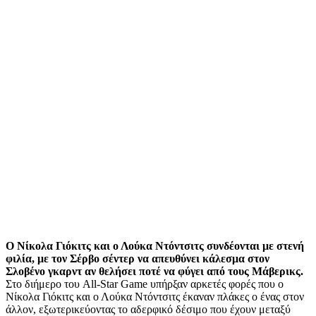
Ο Νίκολα Γιόκιτς και ο Λούκα Ντόντσιτς συνδέονται με στενή
φιλία, με τον Σέρβο σέντερ να απευθύνει κάλεσμα στον
Σλοβένο γκαρντ αν θελήσει ποτέ να φύγει από τους Μάβερικς.
Στο διήμερο του All-Star Game υπήρξαν αρκετές φορές που ο
Νίκολα Γιόκιτς και ο Λούκα Ντόντσιτς έκαναν πλάκες ο ένας στον
άλλον, εξωτερικεύοντας το αδερφικό δέσιμο που έχουν μεταξύ