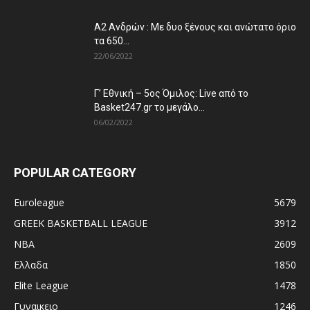
Α2 Ανδρών : Με δυο ξένους και ανώτατο όριο
τα 650...
22/06/2022
Γ’ Εθνική – 5ος Όμιλος: Live από το
Basket247.gr το μεγάλο...
06/02/2022
POPULAR CATEGORY
Euroleague
5679
GREEK BASKETBALL LEAGUE
3912
NBA
2609
Ελλαδα
1850
Elite League
1478
Γυναικειο
1246