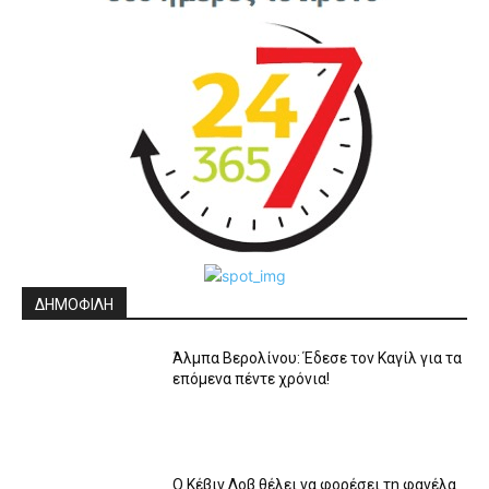
ΔΗΜΟΦΙΛΗ
Άλμπα Βερολίνου: Έδεσε τον Καγίλ για τα
επόμενα πέντε χρόνια!
Ο Κέβιν Λοβ θέλει να φορέσει τη φανέλα