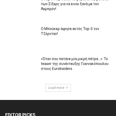
των Σίξερς για να ειναι ξανά με τον
Λεμπρόν!
Ο Μπούκερ άφησε εκτός Top-5 τον
Τζόρνταν!
«Όταν σου πετάνε μία μικρή πέτρα…»: Το
teaser της συνέντευξης Γιαννακόπουλου
στους EuroInsiders
Load more
EDITOR PICKS