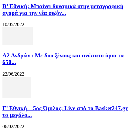
Β’ Εθνική: Μπαίνει δυναμικά στην μεταγραφική
αγορά για την νέα σεζόν...
10/05/2022
Α2 Ανδρών : Με δυο ξένους και ανώτατο όριο τα
650...
22/06/2022
Γ’ Εθνική – 5ος Όμιλος: Live από το Basket247.gr
το μεγάλο...
06/02/2022