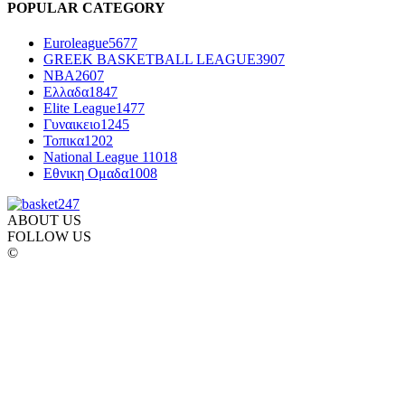
POPULAR CATEGORY
Euroleague
5677
GREEK BASKETBALL LEAGUE
3907
NBA
2607
Ελλαδα
1847
Elite League
1477
Γυναικειο
1245
Τοπικα
1202
National League 1
1018
Εθνικη Ομαδα
1008
ABOUT US
FOLLOW US
©