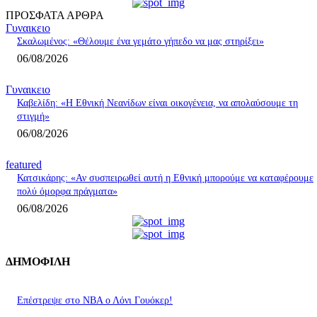
ΠΡΟΣΦΑΤΑ ΑΡΘΡΑ
Γυναικειο
Σκαλωμένος: «Θέλουμε ένα γεμάτο γήπεδο να μας στηρίξει»
06/08/2026
Γυναικειο
Καβελίδη: «Η Εθνική Νεανίδων είναι οικογένεια, να απολαύσουμε τη
στιγμή»
06/08/2026
featured
Κατσικάρης: «Αν συσπειρωθεί αυτή η Εθνική μπορούμε να καταφέρουμε
πολύ όμορφα πράγματα»
06/08/2026
ΔΗΜΟΦΙΛΗ
Επέστρεψε στο ΝΒΑ ο Λόνι Γουόκερ!