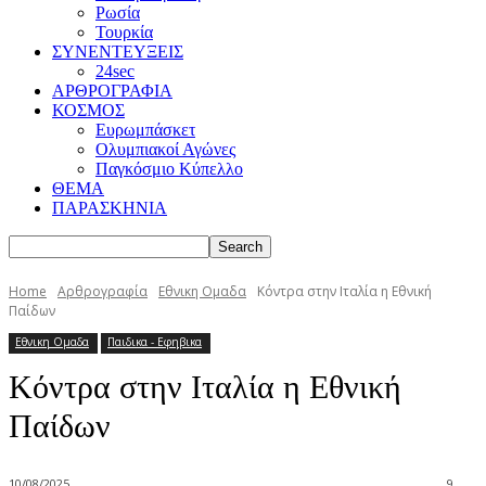
Ρωσία
Τουρκία
ΣΥΝΕΝΤΕΥΞΕΙΣ
24sec
ΑΡΘΡΟΓΡΑΦΙΑ
ΚΟΣΜΟΣ
Ευρωμπάσκετ
Ολυμπιακοί Αγώνες
Παγκόσμιο Κύπελλο
ΘΕΜΑ
ΠΑΡΑΣΚΗΝΙΑ
Home
Αρθρογραφία
Εθνικη Ομαδα
Κόντρα στην Ιταλία η Εθνική
Παίδων
Εθνικη Ομαδα
Παιδικα - Εφηβικα
Κόντρα στην Ιταλία η Εθνική
Παίδων
10/08/2025
9