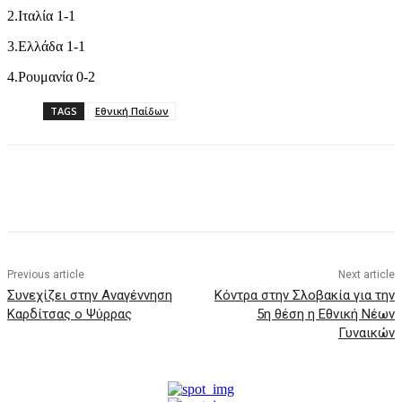
2.Ιταλία 1-1
3.Ελλάδα 1-1
4.Ρουμανία 0-2
TAGS
Εθνική Παίδων
Previous article
Next article
Συνεχίζει στην Αναγέννηση
Κόντρα στην Σλοβακία για την
Καρδίτσας ο Ψύρρας
5η θέση η Εθνική Νέων
Γυναικών