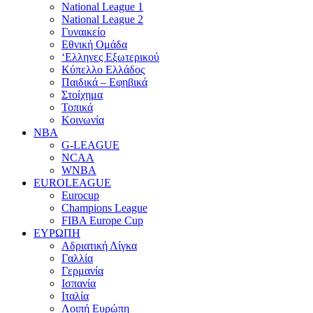
National League 1
National League 2
Γυναικείο
Εθνική Ομάδα
‘Ελληνες Εξωτερικού
Κύπελλο Ελλάδος
Παιδικά – Εφηβικά
Στοίχημα
Τοπικά
Κοινωνία
NBA
G-LEAGUE
NCAA
WNBA
ΕUROLEAGUE
Eurocup
Champions League
FIBA Europe Cup
ΕΥΡΩΠΗ
Αδριατική Λίγκα
Γαλλία
Γερμανία
Ισπανία
Ιταλία
Λοιπή Ευρώπη