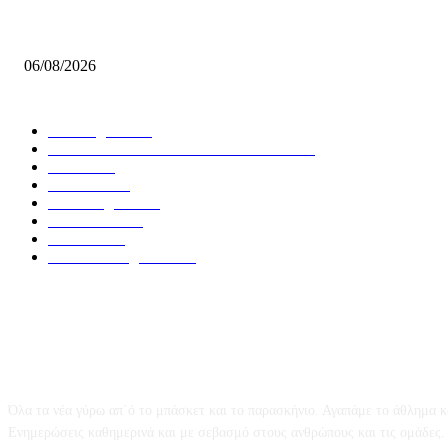
Σκαλωμένος: «Θέλουμε ένα γεμάτο γήπεδο να μας στηρίξει»
06/08/2026
ΔΗΜΟΦΙΛΕΙΣ ΚΑΤΗΓΟΡΙΕΣ
Euroleague
5677
GREEK BASKETBALL LEAGUE
3907
NBA
2606
Ελλαδα
1847
Elite League
1476
Γυναικειο
1245
Τοπικα
1201
National League 1
1018
Το Basket247.gr
Όλα τα νέα γύρω απ΄ό το μπάσκετ και το παρασκήνιο. Αγαπάμε το άθλημα κ
Ενημερώσεις καθημερινά και με σεβασμό στους ανθρώπους και τις ομάδες.