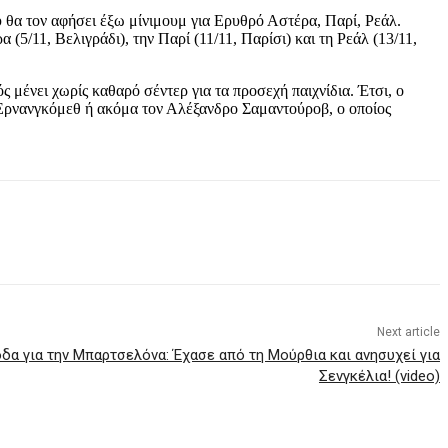
 θα τον αφήσει έξω μίνιμουμ για Ερυθρό Αστέρα, Παρί, Ρεάλ.
(5/11, Βελιγράδι), την Παρί (11/11, Παρίσι) και τη Ρεάλ (13/11,
 μένει χωρίς καθαρό σέντερ για τα προσεχή παιχνίδια. Έτσι, ο
 Ερνανγκόμεθ ή ακόμα τον Αλέξανδρο Σαμαντούροβ, ο οποίος
Next article
δα για την Μπαρτσελόνα: Έχασε από τη Μούρθια και ανησυχεί για
Σενγκέλια! (video)