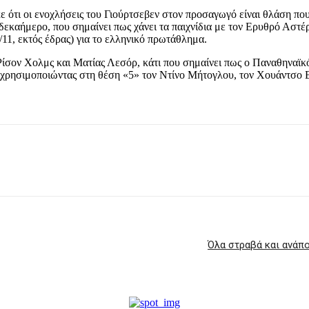
ότι οι ενοχλήσεις του Γιούρτσεβεν στον προσαγωγό είναι θλάση που
εκαήμερο, που σημαίνει πως χάνει τα παιχνίδια με τον Ερυθρό Αστέρα 
/11, εκτός έδρας) για το ελληνικό πρωτάθλημα.
ίσον Χολμς και Ματίας Λεσόρ, κάτι που σημαίνει πως ο Παναθηναϊκός
ω, χρησιμοποιώντας στη θέση «5» τον Ντίνο Μήτογλου, τον Χουάντσο
Όλα στραβά και ανάπο