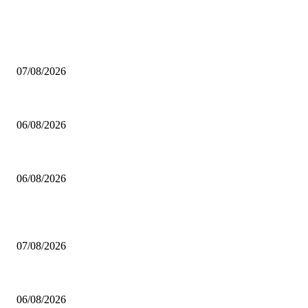
ΕΠΙΛΟΓΕΣ ΣΥΝΤΑΚΤΗ
Μπράουν: «Ευχαριστώ τους οπαδούς των Σέλτικς που συνεχίζουν να με σ
07/08/2026
Ανακοίνωσε Μοκόκα ο Άρης
06/08/2026
Σκαλωμένος: «Θέλουμε ένα γεμάτο γήπεδο να μας στηρίξει»
06/08/2026
ΔΗΜΟΦΙΛΗ ΑΡΘΡΑ
Μπράουν: «Ευχαριστώ τους οπαδούς των Σέλτικς που συνεχίζουν να με σ
07/08/2026
Ανακοίνωσε Μοκόκα ο Άρης
06/08/2026