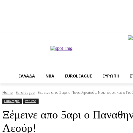
EΛΛΑΔΑ
NBA
ΕUROLEAGUE
ΕΥΡΩΠΗ
Σ
Home
Euroleague
Ξέμεινε απο 5αρι ο Παναθηναϊκός: Νοκ- άουτ και ο Γιού
Euroleague
featured
Ξέμεινε απο 5αρι ο Παναθην
Λεσόρ!