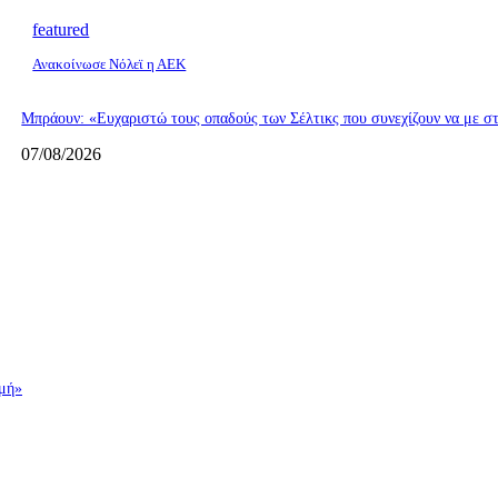
featured
Ανακοίνωσε Νόλεϊ η ΑΕΚ
Μπράουν: «Ευχαριστώ τους οπαδούς των Σέλτικς που συνεχίζουν να με σ
07/08/2026
γμή»