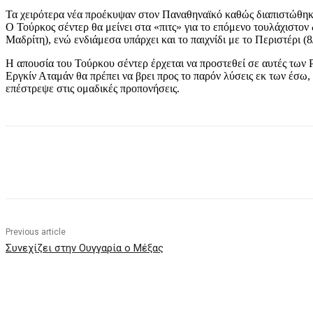
Τα χειρότερα νέα προέκυψαν στον Παναθηναϊκό καθώς διαπιστώθηκε 
Ο Τούρκος σέντερ θα μείνει στα «πιτς» για το επόμενο τουλάχιστον δ
Μαδρίτη), ενώ ενδιάμεσα υπάρχει και το παιχνίδι με το Περιστέρι (8
Η απουσία του Τούρκου σέντερ έρχεται να προστεθεί σε αυτές των Ρ
Εργκίν Αταμάν θα πρέπει να βρει προς το παρόν λύσεις εκ των έσ
επέστρεψε στις ομαδικές προπονήσεις.
Share
Previous article
Συνεχίζει στην Ουγγαρία ο Μέξας