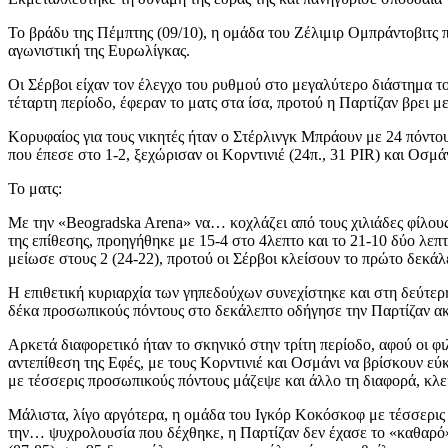
Το βράδυ της Πέμπτης (09/10), η ομάδα του Ζέλιμιρ Ομπράντοβιτς
αγωνιστική της Ευρωλίγκας.
Οι Σέρβοι είχαν τον έλεγχο του ρυθμού στο μεγαλύτερο διάστημα τ
τέταρτη περίοδο, έφεραν το ματς στα ίσα, προτού η Παρτίζαν βρει μ
Κορυφαίος για τους νικητές ήταν ο Στέρλινγκ Μπράουν με 24 πόντους
που έπεσε στο 1-2, ξεχώρισαν οι Κορντινιέ (24π., 31 PIR) και Οσμάνι
Το ματς:
Με την «Beogradska Arena» να… κοχλάζει από τους χιλιάδες φίλους
της επίθεσης, προηγήθηκε με 15-4 στο 4λεπτο και το 21-10 δύο λεπ
μείωσε στους 2 (24-22), προτού οι Σέρβοι κλείσουν το πρώτο δεκάλε
Η επιθετική κυριαρχία των γηπεδούχων συνεχίστηκε και στη δεύτε
δέκα προσωπικούς πόντους στο δεκάλεπτο οδήγησε την Παρτίζαν ακό
Αρκετά διαφορετικό ήταν το σκηνικό στην τρίτη περίοδο, αφού οι φ
αντεπίθεση της Εφές, με τους Κορντινιέ και Οσμάνι να βρίσκουν εύκ
με τέσσερις προσωπικούς πόντους μάζεψε και άλλο τη διαφορά, κλε
Μάλιστα, λίγο αργότερα, η ομάδα του Ιγκόρ Κοκόσκοφ με τέσσερις 
την… ψυχρολουσία που δέχθηκε, η Παρτίζαν δεν έχασε το «καθαρό» τ