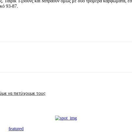
ατς. Ταϊρίκ Τζόουνς και Μπράουν όμως με δύο τρομερά καρφώματα, έσ
ικό 93-87.
ούμε να πετύχουμε τους
featured