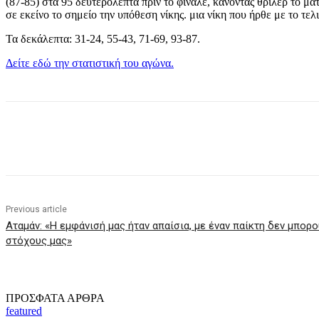
(87-85) στα 95 δευτερόλεπτα πριν το φινάλε, κάνοντας θρίλερ το μ
σε εκείνο το σημείο την υπόθεση νίκης. μια νίκη που ήρθε με το τελ
Τα δεκάλεπτα: 31-24, 55-43, 71-69, 93-87.
Δείτε εδώ την στατιστική του αγώνα.
Share
Previous article
Αταμάν: «Η εμφάνισή μας ήταν απαίσια, με έναν παίκτη δεν μπορ
στόχους μας»
ΠΡΟΣΦΑΤΑ ΑΡΘΡΑ
featured