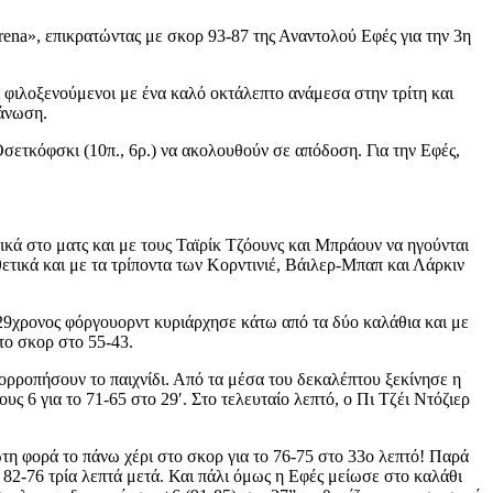
ena», επικρατώντας με σκορ 93-87 της Αναντολού Εφές για την 3η
 φιλοξενούμενοι με ένα καλό οκτάλεπτο ανάμεσα στην τρίτη και
γάνωση.
 Οσετκόφσκι (10π., 6ρ.) να ακολουθούν σε απόδοση. Για την Εφές,
κά στο ματς και με τους Ταϊρίκ Τζόουνς και Μπράουν να ηγούνται
ετικά και με τα τρίποντα των Κορντινιέ, Βάιλερ-Μπαπ και Λάρκιν
29χρονος φόργουορντ κυριάρχησε κάτω από τα δύο καλάθια και με
το σκορ στο 55-43.
σορροπήσουν το παιχνίδι. Από τα μέσα του δεκαλέπτου ξεκίνησε η
ς 6 για το 71-65 στο 29′. Στο τελευταίο λεπτό, ο Πι Τζέι Ντόζιερ
τη φορά το πάνω χέρι στο σκορ για το 76-75 στο 33ο λεπτό! Παρά
 82-76 τρία λεπτά μετά. Και πάλι όμως η Εφές μείωσε στο καλάθι