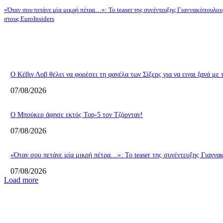
«Όταν σου πετάνε μία μικρή πέτρα…»: Το teaser της συνέντευξης Γιαννακόπουλου
στους EuroInsiders
Ο Κέβιν Λοβ θέλει να φορέσει τη φανέλα των Σίξερς για να ειναι ξανά με
07/08/2026
Ο Μπούκερ άφησε εκτός Top-5 τον Τζόρνταν!
07/08/2026
«Όταν σου πετάνε μία μικρή πέτρα…»: Το teaser της συνέντευξης Γιαννα
07/08/2026
Load more
ΕΠΙΛΟΓΕΣ ΣΥΝΤΑΚΤΗ