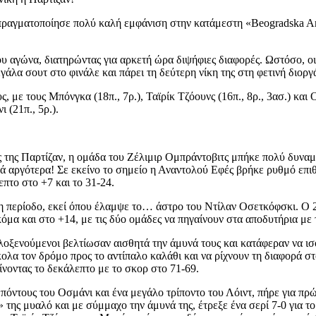
 πραγματοποίησε πολύ καλή εμφάνιση στην κατάμεστη «Beogradska Ar
ου αγώνα, διατηρώντας για αρκετή ώρα διψήφιες διαφορές. Ωστόσο, οι
εγάλα σουτ στο φινάλε και πάρει τη δεύτερη νίκη της στη φετινή διορ
, με τους Μπόνγκα (18π., 7ρ.), Ταϊρίκ Τζόουνς (16π., 8ρ., 3ασ.) και
 (21π., 5ρ.).
 της Παρτίζαν, η ομάδα του Ζέλιμιρ Ομπράντοβιτς μπήκε πολύ δυναμι
τά αργότερα! Σε εκείνο το σημείο η Αναντολού Εφές βρήκε ρυθμό επιθ
πτο στο +7 και το 31-24.
ρη περίοδο, εκεί όπου έλαμψε το… άστρο του Ντίλαν Οσετκόφσκι. Ο 
μα και στο +14, με τις δύο ομάδες να πηγαίνουν στα αποδυτήρια με 
ιλοξενούμενοι βελτίωσαν αισθητά την άμυνά τους και κατάφεραν να ι
ολα τον δρόμο προς το αντίπαλο καλάθι και να ρίχνουν τη διαφορά στου
ίνοντας το δεκάλεπτο με το σκορ στο 71-69.
πόντους του Οσμάνι και ένα μεγάλο τρίποντο του Λόιντ, πήρε για πρώ
ης μυαλό και με σύμμαχο την άμυνά της, έτρεξε ένα σερί 7-0 για το