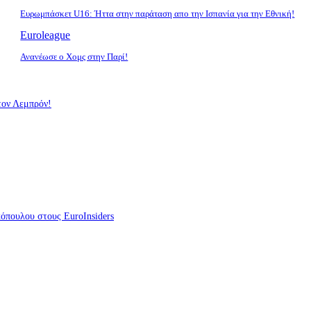
Ευρωμπάσκετ U16: Ήττα στην παράταση απο την Ισπανία για την Εθνική!
Euroleague
Ανανέωσε ο Χομς στην Παρί!
 τον Λεμπρόν!
κόπουλου στους EuroInsiders