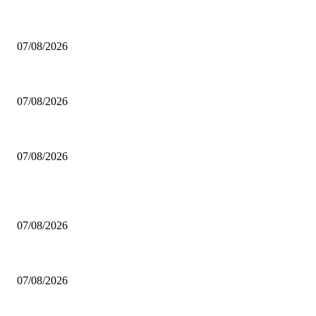
Άλμπα Βερολίνου: Έδεσε τον Καγίλ για τα επόμενα πέντε χρόνια!
07/08/2026
Ο Κέβιν Λοβ θέλει να φορέσει τη φανέλα των Σίξερς για να ειναι ξανά με
07/08/2026
Ο Μπούκερ άφησε εκτός Top-5 τον Τζόρνταν!
07/08/2026
ΔΗΜΟΦΙΛΗ ΑΡΘΡΑ
Άλμπα Βερολίνου: Έδεσε τον Καγίλ για τα επόμενα πέντε χρόνια!
07/08/2026
Ο Κέβιν Λοβ θέλει να φορέσει τη φανέλα των Σίξερς για να ειναι ξανά με
07/08/2026
Ο Μπούκερ άφησε εκτός Top-5 τον Τζόρνταν!