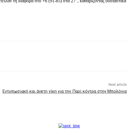
τειλαν τη διαφορά στο +6 (91-85) στα 27”, καθαρίζοντας ουσιαστικά
Next article
Εντυπωσιακή και άνετη νίκη για την Παρί κόντρα στην Μπολόνια