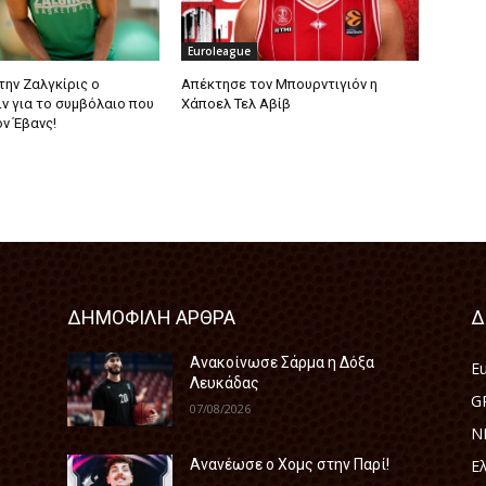
Euroleague
ην Ζαλγκίρις ο
Απέκτησε τον Μπουρντιγιόν η
ν για το συμβόλαιο που
Χάποελ Τελ Αβίβ
ν Έβανς!
ΔΗΜΟΦΙΛΗ ΑΡΘΡΑ
Δ
Ανακοίνωσε Σάρμα η Δόξα
E
Λευκάδας
G
07/08/2026
N
Ε
Ανανέωσε ο Χομς στην Παρί!