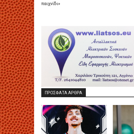
παιχνίδι»
ΠΡΟΣΦΑΤΑ ΑΡΘΡΑ