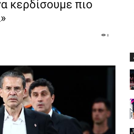
α κερδίσουμε πιο
α»
8