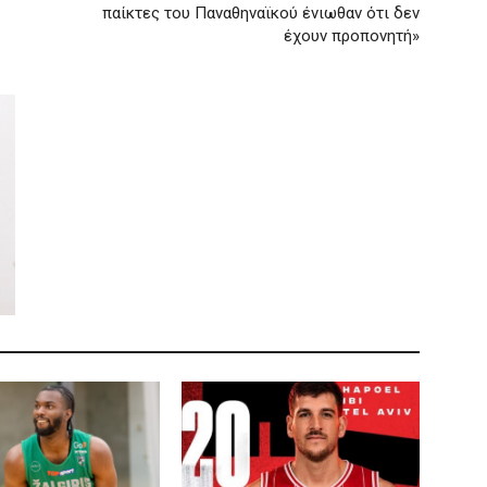
παίκτες του Παναθηναϊκού ένιωθαν ότι δεν
έχουν προπονητή»