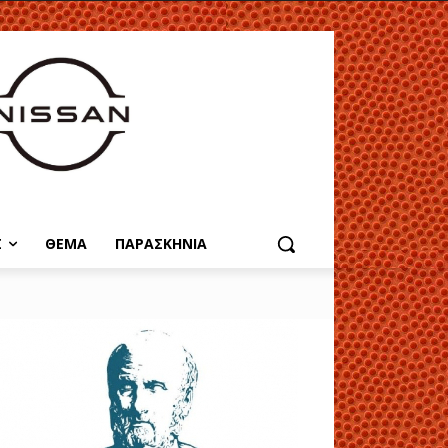
Σ
ΘΕΜΑ
ΠΑΡΑΣΚΗΝΙΑ