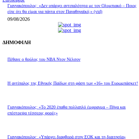
Γιαννακόπουλος: «Δεν υπάρχει αντιπαλότητα με τον Ολυμπιακό – Ποιος
είπε ότι θα είμαι για πάντα στον Παναθηναϊκό;» (vid)
09/08/2026
ΔΗΜΟΦΙΛΗ
Πέθανε ο θρύλος του NBA Ντον Νέλσον
Η αντίπαλος της Εθνικής Παίδων στη φάση των «16» του Ευρωμπάσκετ!
Γιαννακόπουλος: «Το 2020 έπαθα πολλαπλό έμφραγμα – Πήγα και
επέστρεψα τέσσερις φορές»
Γιαννακόπουλος: «Υπάρχει διαφθορά στην ΕΟΚ και τη διαιτησία»