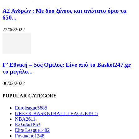
Α2 Ανδρών : Με δυο ξένους και ανώτατο όριο τα
650...
22/06/2022
Γ’ Εθνική – 5ος Όμιλος: Live από το Basket247.gr
το μεγάλο...
06/02/2022
POPULAR CATEGORY
Euroleague
5685
GREEK BASKETBALL LEAGUE
3915
NBA
2611
Ελλαδα
1853
Elite League
1482
Γυναικειο
1248