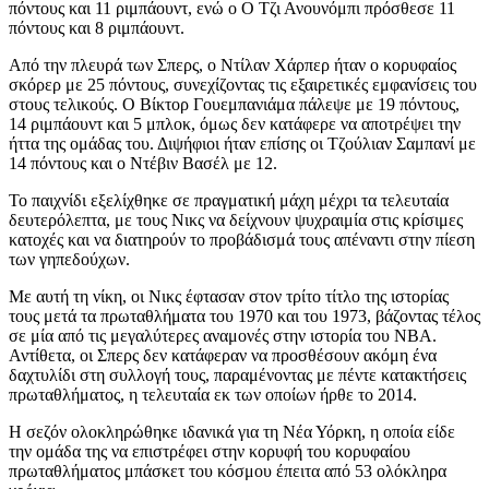
πόντους και 11 ριμπάουντ, ενώ ο Ο Τζι Ανουνόμπι πρόσθεσε 11
πόντους και 8 ριμπάουντ.
Από την πλευρά των Σπερς, ο Ντίλαν Χάρπερ ήταν ο κορυφαίος
σκόρερ με 25 πόντους, συνεχίζοντας τις εξαιρετικές εμφανίσεις του
στους τελικούς. Ο Βίκτορ Γουεμπανιάμα πάλεψε με 19 πόντους,
14 ριμπάουντ και 5 μπλοκ, όμως δεν κατάφερε να αποτρέψει την
ήττα της ομάδας του. Διψήφιοι ήταν επίσης οι Τζούλιαν Σαμπανί με
14 πόντους και ο Ντέβιν Βασέλ με 12.
Το παιχνίδι εξελίχθηκε σε πραγματική μάχη μέχρι τα τελευταία
δευτερόλεπτα, με τους Νικς να δείχνουν ψυχραιμία στις κρίσιμες
κατοχές και να διατηρούν το προβάδισμά τους απέναντι στην πίεση
των γηπεδούχων.
Με αυτή τη νίκη, οι Νικς έφτασαν στον τρίτο τίτλο της ιστορίας
τους μετά τα πρωταθλήματα του 1970 και του 1973, βάζοντας τέλος
σε μία από τις μεγαλύτερες αναμονές στην ιστορία του NBA.
Αντίθετα, οι Σπερς δεν κατάφεραν να προσθέσουν ακόμη ένα
δαχτυλίδι στη συλλογή τους, παραμένοντας με πέντε κατακτήσεις
πρωταθλήματος, η τελευταία εκ των οποίων ήρθε το 2014.
Η σεζόν ολοκληρώθηκε ιδανικά για τη Νέα Υόρκη, η οποία είδε
την ομάδα της να επιστρέφει στην κορυφή του κορυφαίου
πρωταθλήματος μπάσκετ του κόσμου έπειτα από 53 ολόκληρα