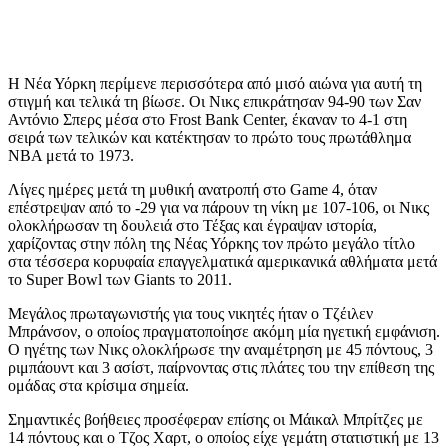
Η Νέα Υόρκη περίμενε περισσότερα από μισό αιώνα για αυτή τη
στιγμή και τελικά τη βίωσε. Οι Νικς επικράτησαν 94-90 των Σαν
Αντόνιο Σπερς μέσα στο Frost Bank Center, έκαναν το 4-1 στη
σειρά των τελικών και κατέκτησαν το πρώτο τους πρωτάθλημα
NBA μετά το 1973.
Λίγες ημέρες μετά τη μυθική ανατροπή στο Game 4, όταν
επέστρεψαν από το -29 για να πάρουν τη νίκη με 107-106, οι Νικς
ολοκλήρωσαν τη δουλειά στο Τέξας και έγραψαν ιστορία,
χαρίζοντας στην πόλη της Νέας Υόρκης τον πρώτο μεγάλο τίτλο
στα τέσσερα κορυφαία επαγγελματικά αμερικανικά αθλήματα μετά
το Super Bowl των Giants το 2011.
Μεγάλος πρωταγωνιστής για τους νικητές ήταν ο Τζέιλεν
Μπράνσον, ο οποίος πραγματοποίησε ακόμη μία ηγετική εμφάνιση.
Ο ηγέτης των Νικς ολοκλήρωσε την αναμέτρηση με 45 πόντους, 3
ριμπάουντ και 3 ασίστ, παίρνοντας στις πλάτες του την επίθεση της
ομάδας στα κρίσιμα σημεία.
Σημαντικές βοήθειες προσέφεραν επίσης οι Μάικαλ Μπρίτζες με
14 πόντους και ο Τζος Χαρτ, ο οποίος είχε γεμάτη στατιστική με 13