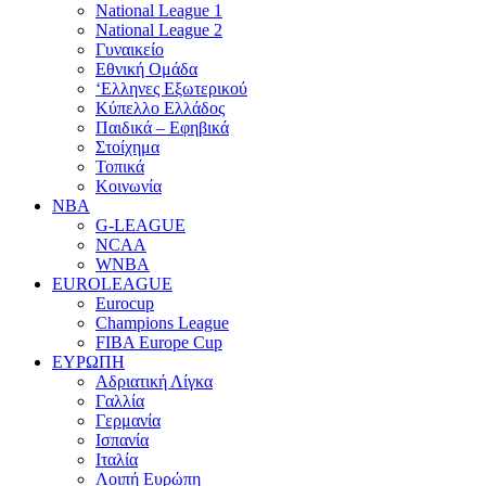
National League 1
National League 2
Γυναικείο
Εθνική Ομάδα
‘Ελληνες Εξωτερικού
Κύπελλο Ελλάδος
Παιδικά – Εφηβικά
Στοίχημα
Τοπικά
Κοινωνία
NBA
G-LEAGUE
NCAA
WNBA
ΕUROLEAGUE
Eurocup
Champions League
FIBA Europe Cup
ΕΥΡΩΠΗ
Αδριατική Λίγκα
Γαλλία
Γερμανία
Ισπανία
Ιταλία
Λοιπή Ευρώπη