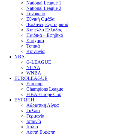
National League 1
National League 2
Γυναικείο
Εθνική Ομάδα
‘Ελληνες Εξωτερικού
Κύπελλο Ελλάδος
Παιδικά – Εφηβικά
Στοίχημα
Τοπικά
Κοινωνία
NBA
G-LEAGUE
NCAA
WNBA
ΕUROLEAGUE
Eurocup
Champions League
FIBA Europe Cup
ΕΥΡΩΠΗ
Αδριατική Λίγκα
Γαλλία
Γερμανία
Ισπανία
Ιταλία
Λοιπή Ευρώπη