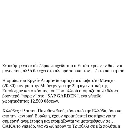
Σε ακόμη ένα εκτός έδρας παιχνίδι του ο Επτάστερος δεν θα είναι
μόνος του, αλλά θα έχει στο πλευρό του και τον… έκτο παίκτη του.
Η ομάδα του Εργκίν Αταμάν δοκιμάζεται απόψε στο Μόναχο
(20:30) κόντρα στην Μπάγερν για την 22η αγωνιστική της
Euroleague και ο κόσμος του Τριφυλλιού ετοιμάζεται να δώσει
βροντερό “παρών” στο “SAP GARDEN”, ένα γήπεδο
χωρητικότητας 12.500 θέσεων.
Χιλιάδες φίλοι του Παναθηναϊκού, τόσο από την Ελλάδα, όσο και
από την κεντρική Ευρώπη, έχουν προμηθευτεί εισιτήρια για τη
σημερινή αναμέτρηση και ετοιμάζονται να μετατρέψουν σε…
ΟΑΚΑ το γήπεδο, για να ωθήσουν το Τριφύλλι σε μία πολύτιμη