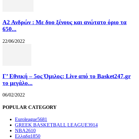
Α2 Ανδρών : Με δυο ξένους και ανώτατο όριο τα
650...
22/06/2022
Γ’ Εθνική – 5ος Όμιλος: Live από το Basket247.gr
το μεγάλο...
06/02/2022
POPULAR CATEGORY
Euroleague
5681
GREEK BASKETBALL LEAGUE
3914
NBA
2610
Ελλαδα
1850