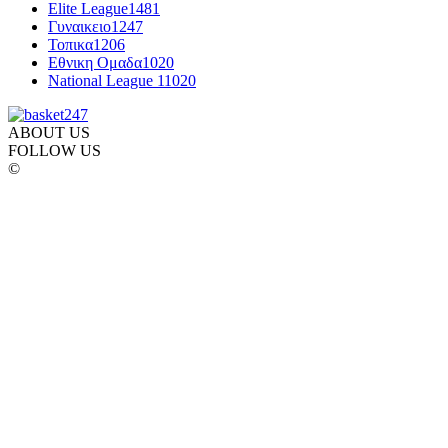
Elite League
1481
Γυναικειο
1247
Τοπικα
1206
Εθνικη Ομαδα
1020
National League 1
1020
ABOUT US
FOLLOW US
©