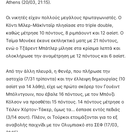
Athens (20/03, 21:15).
Οι νικητές είχαν πολλούς μεγάλους πρωταγωνιστές. Ο
Κόντι Μίλερ-ΜάκΙνταϊρ πλησίασε στο triple double,
καθώς μέτρησε 10 πόντους, 8 ριμπάουντ και 12 ασίστ. Ο
Τσίμα Μονέκε έκανε εκπληκτικό ματς με 21 πόντους,
ενώ ο Τζάρεντ Μπάτλερ μίλησε στα κρίσιμα λεπτά και
ολοκλήρωσε την αναμέτρηση με 12 πόντους και 6 ασίστ.
Από την άλλη πλευρά, η Φενέρ, που πλήρωσε την
αστοχία (7/31 τρίποντα) και την έλλειψη δημιουργίας (10
ασίστ για 14 λάθη), είχε ως πρώτο σκόρερ τον Γουέιντ
Μπόλντγουιν, που έβαλε 16 πόντους, με τον Μπόνζι
Κόλσον να προσθέτει 15 πόντους. 14 πόντους μέτρησε ο
Τέιλεν Χόρτον-Τάκερ, όμως τα… έσπασε εντός πεδιάς
(3/14 σουτ). Πλέον, οι Τούρκοι ετοιμάζονται για το εξ
αναβολής παιχνίδι με τον Ολυμπιακό στο ΣΕΦ (17/03,