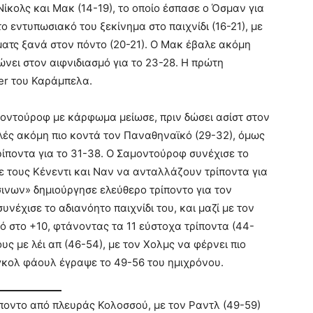
ίκολς και Μακ (14-19), το οποίο έσπασε ο Όσμαν για
το εντυπωσιακό του ξεκίνημα στο παιχνίδι (16-21), με
ατς ξανά στον πόντο (20-21). Ο Μακ έβαλε ακόμη
ώνει στον αιφνιδιασμό για το 23-28. Η πρώτη
ter του Καράμπελα.
μοντούροφ με κάρφωμα μείωσε, πριν δώσει ασίστ στον
ολές ακόμη πιο κοντά τον Παναθηναϊκό (29-32), όμως
ίποντα για το 31-38. Ο Σαμοντούροφ συνέχισε το
ε τους Κένεντι και Ναν να ανταλλάζουν τρίποντα για
ινων» δημιούργησε ελεύθερο τρίποντο για τον
υνέχισε το αδιανόητο παιχνίδι του, και μαζί με τον
 στο +10, φτάνοντας τα 11 εύστοχα τρίποντα (44-
ς με λέι απ (46-54), με τον Χολμς να φέρνει πιο
γκολ φάουλ έγραψε το 49-56 του ημιχρόνου.
ίποντο από πλευράς Κολοσσού, με τον Ραντλ (49-59)