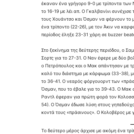
έκαναν ένα γρήγορο 9-0 με τρίποντα των Ν
το 16-19 με λέι απ. Ο Γκαλβανίνι συνέχισε 
τους Χουάντσο και Όσμαν να φέρνουν το μ
ένα τρίποντο (22-26), με τον Άκιν να καρφ
περίοδος έληξε 23-31 χάρη σε buzzer bea
Στο ξεκίνημα της δεύτερης περιόδου, ο Σα
Σορτς για το 27-31. Ο Ναν έφερε με δύο β
ο Πετρόπουλος και ο Μακ απάντησαν με τρ
καλό του διάστημα με κάρφωμα (33-38), μ
το 36-41. Ο νεαρός φόργουορντ των «πράσ
Όσμαν, που το έβαλε για το 39-43. Ο Μακ σ
Ραντλ έφεραν για πρώτη φορά τον Κολοσσό
54). Ο Όσμαν έδωσε λύση στους γηπεδούχου
κοντά τους «πράσινους». Ο Κολοβέρος με 
To δεύτερο μέρος άρχισε με ακόμη ένα τρ