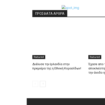
ΠΡΟΣΦΑΤΑ ΑΡΘΡΑ
featured
featured
Διέλυσε την Ιρλανδία στην
Έχασε απο τ
πρεμιέρα της η Εθνική Κορασίδων!
αποκλείστηκ
την άνοδο η