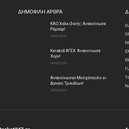
ΔΗΜΟΦΙΛΗ ΑΡΘΡΑ
Δ
ΚΑΟ Χαλκιδικής: Ανακοίνωσε
E
Ρέμπερ!
G
08/08/2026
N
Ε
Kerakoll ΑΓΕΧ: Ανακοίνωσε
Χορν!
El
08/08/2026
Γ
Τ
Ανακοίνωσαν Μοσχόπουλο οι
Δαναοί Τρικάλων!
Na
08/08/2026