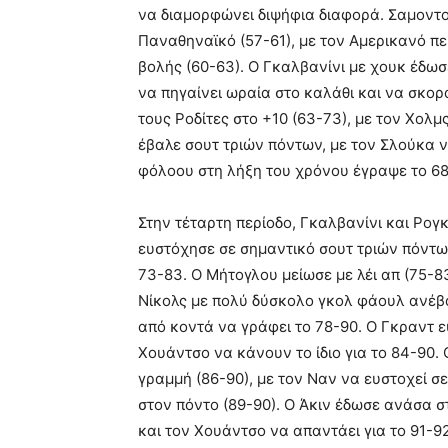
να διαμορφώνει διψήφια διαφορά. Σαμοντο
Παναθηναϊκό (57-61), με τον Αμερικανό π
βολής (60-63). Ο Γκαλβανίνι με χουκ έδωσ
να πηγαίνει ωραία στο καλάθι και να σκορ
τους Ροδίτες στο +10 (63-73), με τον Χολμ
έβαλε σουτ τριών πόντων, με τον Σλούκα ν
φόλοου στη λήξη του χρόνου έγραψε το 68
Στην τέταρτη περίοδο, Γκαλβανίνι και Ρο
ευστόχησε σε σημαντικό σουτ τριών πόντω
73-83. Ο Μήτογλου μείωσε με λέι απ (75-8
Νίκολς με πολύ δύσκολο γκολ φάουλ ανέβασ
από κοντά να γράφει το 78-90. Ο Γκραντ ε
Χουάντσο να κάνουν το ίδιο για το 84-90.
γραμμή (86-90), με τον Ναν να ευστοχεί σε
στον πόντο (89-90). Ο Άκιν έδωσε ανάσα σ
και τον Χουάντσο να απαντάει για το 91-92