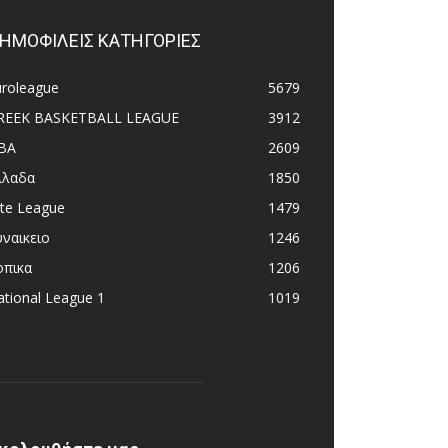
ΗΜΟΦΙΛΕΙΣ ΚΑΤΗΓΟΡΙΕΣ
uroleague
5679
REEK BASKETBALL LEAGUE
3912
BA
2609
λλαδα
1850
ite League
1479
υναικειο
1246
οπικα
1206
tional League 1
1019