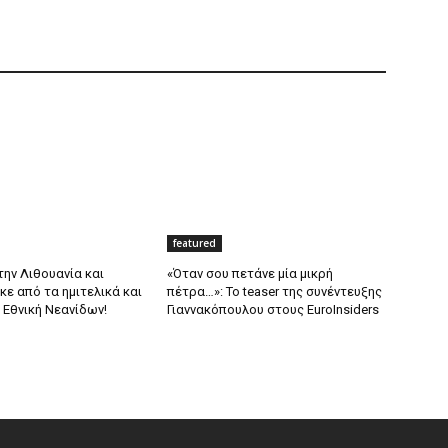
featured
ην Λιθουανία και
«Όταν σου πετάνε μία μικρή
ε από τα ημιτελικά και
πέτρα…»: Το teaser της συνέντευξης
 Εθνική Νεανίδων!
Γιαννακόπουλου στους EuroInsiders