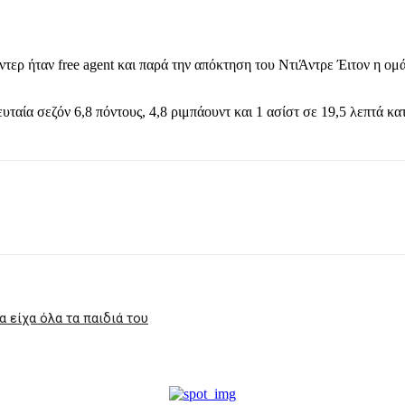
ντερ ήταν free agent και παρά την απόκτηση του ΝτιΆντρε Έιτον η ο
λευταία σεζόν 6,8 πόντους, 4,8 ριμπάουντ και 1 ασίστ σε 19,5 λεπτά κ
α είχα όλα τα παιδιά του