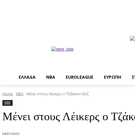
EΛΛΑΔΑ
NBA
ΕUROLEAGUE
ΕΥΡΩΠΗ
Σ
Home
NBA
Μένει στους Λέικερς ο Τζάκσον Χέιζ
NBA
Μένει στους Λέικερς ο Τζάκ
04/07/2025