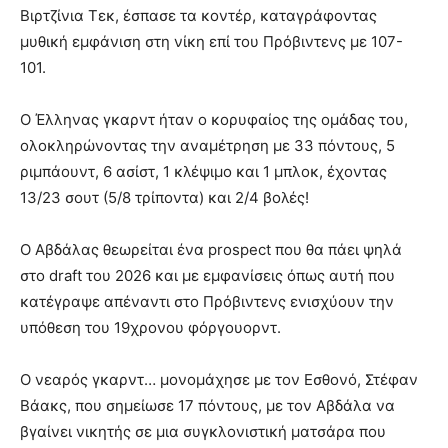
Βιρτζίνια Τεκ, έσπασε τα κοντέρ, καταγράφοντας
μυθική εμφάνιση στη νίκη επί του Πρόβιντενς με 107-
101.
Ο Έλληνας γκαρντ ήταν ο κορυφαίος της ομάδας του,
ολοκληρώνοντας την αναμέτρηση με 33 πόντους, 5
ριμπάουντ, 6 ασίστ, 1 κλέψιμο και 1 μπλοκ, έχοντας
13/23 σουτ (5/8 τρίποντα) και 2/4 βολές!
Ο Αβδάλας θεωρείται ένα prospect που θα πάει ψηλά
στο draft του 2026 και με εμφανίσεις όπως αυτή που
κατέγραψε απέναντι στο Πρόβιντενς ενισχύουν την
υπόθεση του 19χρονου φόργουορντ.
Ο νεαρός γκαρντ… μονομάχησε με τον Εσθονό, Στέφαν
Βάακς, που σημείωσε 17 πόντους, με τον Αβδάλα να
βγαίνει νικητής σε μια συγκλονιστική ματσάρα που