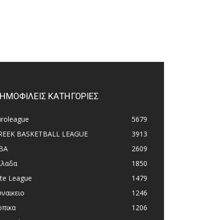
ΗΜΟΦΙΛΕΙΣ ΚΑΤΗΓΟΡΙΕΣ
uroleague
5679
REEK BASKETBALL LEAGUE
3913
BA
2609
λλαδα
1850
ite League
1479
υναικειο
1246
οπικα
1206