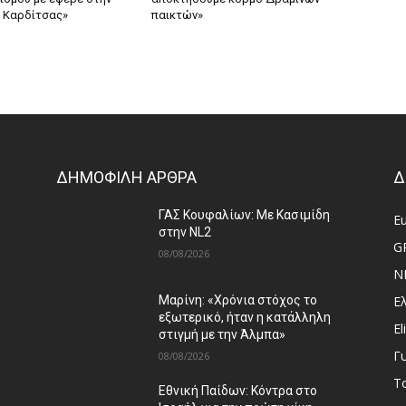
 Καρδίτσας»
παικτών»
ΔΗΜΟΦΙΛΗ ΑΡΘΡΑ
Δ
ΓΑΣ Κουφαλίων: Με Κασιμίδη
E
στην NL2
G
08/08/2026
N
Ε
Μαρίνη: «Χρόνια στόχος το
εξωτερικό, ήταν η κατάλληλη
El
στιγμή με την Άλμπα»
Γ
08/08/2026
Τ
Εθνική Παίδων: Κόντρα στο