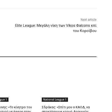
Next article
Elite League: Mεγάλη νίκη των Vikos Φalcons επί
του Κοροίβου
ague 1
National League 1
νης: «Το κίνητρο του
Σδράκας: «Σπίτι μου ο ΚΑΟΔ, να
σμού με έφερε στην
αποκτήσουμε κορμό Δραμινών