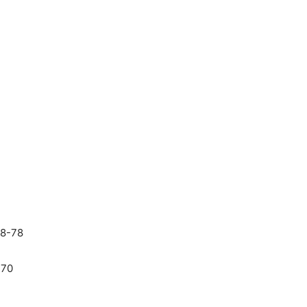
88-78
-70