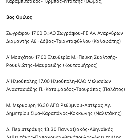
Καραμπιτσάκος-Τύρμπας-Ντάτσης (Θωμάς)
3ος Όμιλος
Ζωγράφου 17.00 ΕΦΑΟ Ζωγράφου-ΓΕ Αγ. Αναργύρων
Διαμαντής Αθ.-Δόβας-Τριανταφύλλου (Καλαφάτης)
Α’ Μοσχάτου 17.00 Ελευθερία Μ.-Πεύκη Σκαλτσής-
Ρουκλιώτης-Μαυροειδής (Κουτσομήτρος)
Α’ Ηλιούπολης 17.00 Ηλιούπολη-ΚΑΟ Μελισσίων
Αναστασιάδης Π.-Κατσιμάρδος-Τσουράπας (Παλάτος)
Μ. Μερκούρη 16.30 ΑΓΟ Ρεθύμνου-Αστέρας Αγ.
Δημητρίου Σίμα-Καραπάνος-Κοκκώνης (Ναλετάκης)
Δ. Περιστεράκης 13.30 Πανναξιακός-Αθηναϊκός
Λεβεντάκος-Παπαχρυσανθακόπουλος-Αφεντούλης