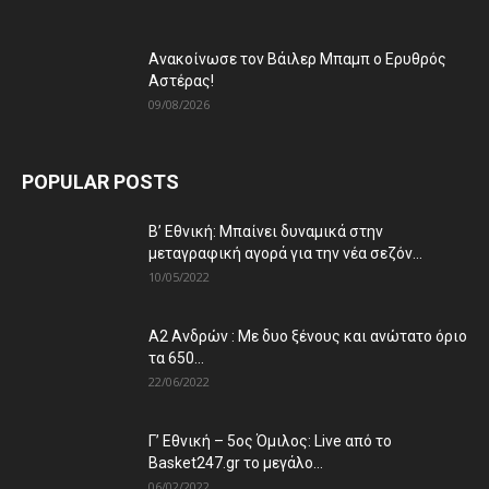
Ανακοίνωσε τον Βάιλερ Μπαμπ ο Ερυθρός
Αστέρας!
09/08/2026
POPULAR POSTS
Β’ Εθνική: Μπαίνει δυναμικά στην
μεταγραφική αγορά για την νέα σεζόν...
10/05/2022
Α2 Ανδρών : Με δυο ξένους και ανώτατο όριο
τα 650...
22/06/2022
Γ’ Εθνική – 5ος Όμιλος: Live από το
Basket247.gr το μεγάλο...
06/02/2022