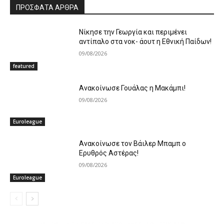
ΠΡΟΣΦΑΤΑ ΑΡΘΡΑ
Νίκησε την Γεωργία και περιμένει
αντίπαλο στα νοκ- άουτ η Εθνική Παίδων!
09/08/2026
featured
Ανακοίνωσε Γουάλας η Μακάμπι!
09/08/2026
Euroleague
Ανακοίνωσε τον Βάιλερ Μπαμπ ο
Ερυθρός Αστέρας!
09/08/2026
Euroleague