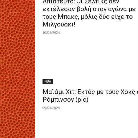
Απίστευτο: Οι Σέλτικς δεν
εκτέλεσαν βολή στον αγώνα με
τους Μπακς, μόλις δύο είχε το
Μιλγουόκι!
10/04/2024
NBA
Μαϊάμι Χιτ: Εκτός με τους Χοκς 
Ρόμπινσον (pic)
09/04/2024