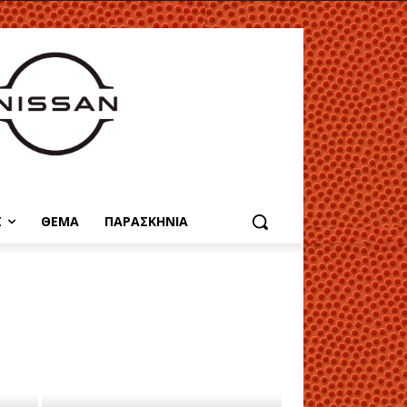
Σ
ΘΕΜΑ
ΠΑΡΑΣΚΗΝΙΑ