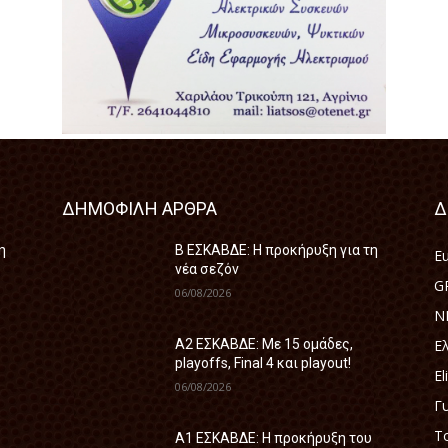
ΔΗΜΟΦΙΛΗ ΑΡΘΡΑ
Δ
η
Β ΕΣΚΑΒΔΕ: Η προκήρυξη για τη
E
νέα σεζόν
G
06/08/2026
N
Ε
Α2 ΕΣΚΑΒΔΕ: Με 15 ομάδες,
playoffs, Final 4 και playout!
El
06/08/2026
Γ
Τ
υ
Α1 ΕΣΚΑΒΔΕ: Η προκήρυξη του