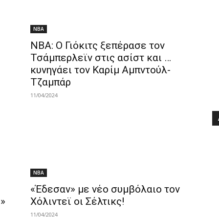
NBA
NBA: Ο Γιόκιτς ξεπέρασε τον
Τσάμπερλεϊν στις ασίστ και …
κυνηγάει τον Καρίμ Αμπντούλ-
Τζαμπάρ
11/04/2024
NBA
«Έδεσαν» με νέο συμβόλαιο τον
ς»
Χόλιντεϊ οι Σέλτικς!
11/04/2024