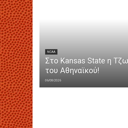
NCAA
Στο Kansas State η Τζ
του Αθηναϊκού!
06/08/2026