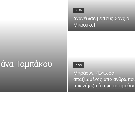
NBA
Ανανέωσε με τους Σανς ο
Μπρουκς!
ωάνα Ταμπάκου
NBA
Μπράουν: «Ένιωσα
απαξιωμένος από ανθρώπο
που νόμιζα ότι με εκτιμούσ