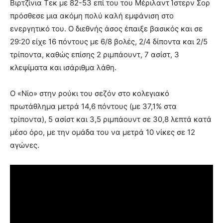
Βιρτζίνια Τεκ με 82-53 επί του του Μέριλαντ Ίστερν Σορ
πρόσθεσε μια ακόμη πολύ καλή εμφάνιση στο
ενεργητικό του. Ο διεθνής άσος έπαιξε βασικός και σε
29:20 είχε 16 πόντους με 6/8 βολές, 2/4 δίποντα και 2/5
τρίποντα, καθώς επίσης 2 ριμπάουντ, 7 ασίστ, 3
κλεψίματα και ισάριθμα λάθη.
O «Νίο» στην ρούκι του σεζόν στο κολεγιακό
πρωτάθλημα μετρά 14,6 πόντους (με 37,1% στα
τρίποντα), 5 ασίστ και 3,5 ριμπάουντ σε 30,8 λεπτά κατά
μέσο όρο, με την ομάδα του να μετρά 10 νίκες σε 12
αγώνες.