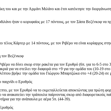
ίκη του και με την Αρμάνι Μιλάνο και έτσι κατέκτησε την διοργάνωσ
Μιλάνο ήταν ο κορυφαίος με 17 πόντους, με τον Σάσα Βεζένκοφ να πρ
ο τέλος Κάρτερ με 14 πόντους, με τον Ριβέρο να είναι κυρίαρχος στην
 τον Βεζένκοφ
ιβέρο να δίνει σκορ στην ρακέτα για τον Ερυθρό (6π. για το 6-5 στο 
ριά για να στείλει την διαφορά στο +9 για την ομάδα του (10-19 στο 7
καλέπτου βρήκε την ομάδα του Γιώργου Μπαρτζώκα στο +4 (20-24) σε
 παιχνίδι ο Ερυθρός
επτο, με τον Ερυθρό να το εκμεταλλεύεται αποκτώντας για πρώτη φορ
 να ανακατεύει την τράπουλα παίρνοντας σκορ από διαφορετικούς παί
ήρια για την ανάπαυλα με αέρα 5π. (44-39).
 Ερυθρός