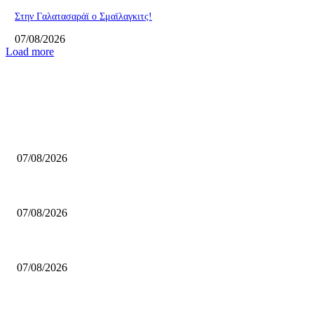
Στην Γαλατασαράϊ ο Σμαϊλαγκιτς!
07/08/2026
Load more
ΕΠΙΛΟΓΕΣ ΣΥΝΤΑΚΤΗ
Επέστρεψε στο ΝΒΑ ο Λόνι Γουόκερ!
07/08/2026
Η προκήρυξη για το πρωτάθλημα Γυναικών της ΕΣΚΑΒΔΕ
07/08/2026
Mαχητές: Συνεχίζει ο Γεωργαλάς
07/08/2026
ΔΗΜΟΦΙΛΗ ΑΡΘΡΑ
Επέστρεψε στο ΝΒΑ ο Λόνι Γουόκερ!