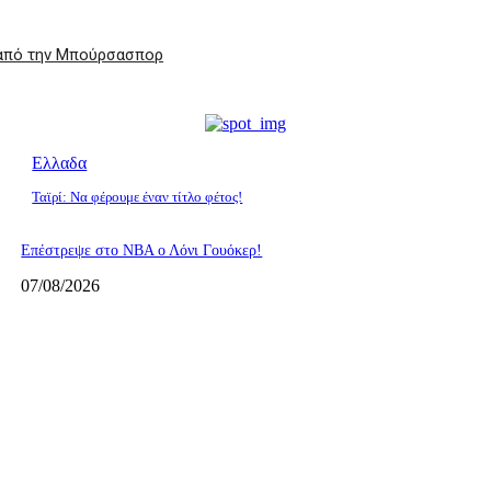
 από την Μπούρσασπορ
Ελλαδα
Ταϊρί: Να φέρουμε έναν τίτλο φέτος!
Επέστρεψε στο ΝΒΑ ο Λόνι Γουόκερ!
07/08/2026