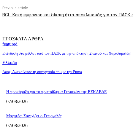
Previous article
BCL: Κακή εμφάνιση και δίκαιη ήττα-αποκλεισμός για τον ΠΑΟΚ
ΠΡΟΣΦΑΤΑ ΑΡΘΡΑ
featured
Επένδυση στο μέλλον από τον ΠΑΟΚ με την απόκτηση Σπανού και Χαραλαμπίδη!
Ελλαδα
Άρης: Ανακοίνωσε τη συνεργασία του με την Puma
Η προκήρυξη για το πρωτάθλημα Γυναικών της ΕΣΚΑΒΔΕ
07/08/2026
Mαχητές: Συνεχίζει ο Γεωργαλάς
07/08/2026