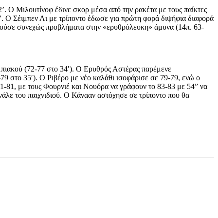
’. Ο Μιλουτίνοφ έδινε σκορ μέσα από την ρακέτα με τους παίκτες
3’. Ο Σέιμπεν Λι με τρίποντο έδωσε για πρώτη φορά διψήφια διαφορά
υργούσε συνεχώς προβλήματα στην «ερυθρόλευκη» άμυνα (14π. 63-
υμπιακού (72-77 στο 34′). Ο Ερυθρός Αστέρας παρέμενε
-79 στο 35′). Ο Ριβέρο με νέο καλάθι ισοφάρισε σε 79-79, ενώ ο
81, με τους Φουρνιέ και Νουόρα να γράφουν το 83-83 με 54” να
ινάλε του παιχνιδιού. Ο Κάνααν αστόχησε σε τρίποντο που θα