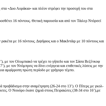
η στα «Δυο Αοράκια» και πλέον στρέφει την προσοχή του στα
οσθέτει 16 πόντους. Θετική παρουσία και από τον Τάιλερ Ντόρσεϊ
 ρακέτα με 16 πόντους. Διψήφιος και ο ΜακΙντάιρ με 10 πόντους και
3’), με τον Ολυμπιακό να τρέχει το γήπεδο και τον Σάσα Βεζένκοφ
’), με τον Ντόμπριτς να δίνει ενέργεια και επιθετικές λύσεις με την
 μια αμφίρροπη πρώτη περίοδο με γρήγορο τέμπο.
ά προβάδισμα στην αναμέτρηση (26-24 στο 13’). Ο Πίτερς με γκολ-
κτες. Ο Νουόρο έκανε ζημιά στους Πειραιώτες (38-34 στο 16’),με