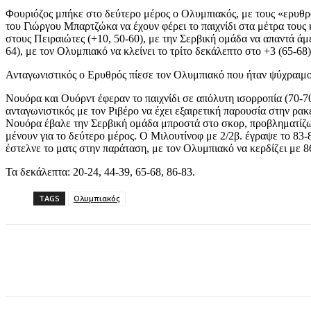
Φουριόζος μπήκε στο δεύτερο μέρος ο Ολυμπιακός, με τους «ερυθρό
του Γιώργου Μπαρτζώκα να έχουν φέρει το παιχνίδι στα μέτρα τους 
στους Πειραιώτες (+10, 50-60), με την Σερβική ομάδα να απαντά ά
64), με τον Ολυμπιακό να κλείνει το τρίτο δεκάλεπτο στο +3 (65-68
Ανταγωνιστικός ο Ερυθρός πίεσε τον Ολυμπιακό που ήταν ψύχραιμος
Νουόρα και Ουόρντ έφεραν το παιχνίδι σε απόλυτη ισορροπία (70-70
ανταγωνιστικός με τον Ριβέρο να έχει εξαιρετική παρουσία στην ρακ
Νουόρα έβαλε την Σερβική ομάδα μπροστά στο σκορ, προβληματίζω
μένουν για το δεύτερο μέρος. Ο Μιλουτίνοφ με 2/2β. έγραψε το 83-8
έστελνε το ματς στην παράταση, με τον Ολυμπιακό να κερδίζει με 8
Τα δεκάλεπτα: 20-24, 44-39, 65-68, 86-83.
TAGS
Ολυμπιακός
Share