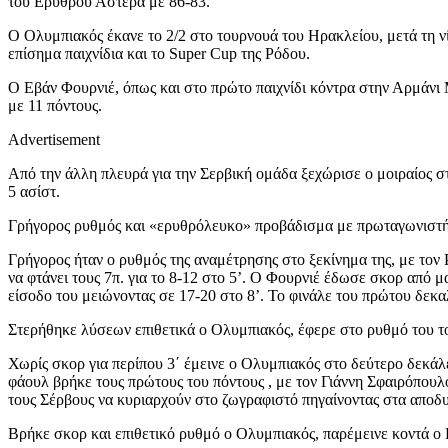
του Ερυθρού Αστέρα με 86-83.
Ο Ολυμπιακός έκανε το 2/2 στο τουρνουά του Ηρακλείου, μετά τη ν
επίσημα παιχνίδια και το Super Cup της Ρόδου.
Ο Εβάν Φουρνιέ, όπως και στο πρώτο παιχνίδι κόντρα στην Αρμάνι 
με 11 πόντους.
Advertisement
Από την άλλη πλευρά για την Σερβική ομάδα ξεχώρισε ο μοιραίος στ
5 ασίστ.
Γρήγορος ρυθμός και «ερυθρόλευκο» προβάδισμα με πρωταγωνιστή
Γρήγορος ήταν ο ρυθμός της αναμέτρησης στο ξεκίνημα της, με τον Ρ
να φτάνει τους 7π. για το 8-12 στο 5’. Ο Φουρνιέ έδωσε σκορ από μακ
είσοδο του μειώνοντας σε 17-20 στο 8’. Το φινάλε του πρώτου δε
Στερήθηκε λύσεων επιθετικά ο Ολυμπιακός, έφερε στο ρυθμό του το
Χωρίς σκορ για περίπου 3΄ έμεινε ο Ολυμπιακός στο δεύτερο δεκάλ
φάουλ βρήκε τους πρώτους του πόντους , με τον Γιάννη Σφαιρόπουλο
τους Σέρβους να κυριαρχούν στο ζωγραφιστό πηγαίνοντας στα αποδυτ
Βρήκε σκορ και επιθετικό ρυθμό ο Ολυμπιακός, παρέμεινε κοντά ο