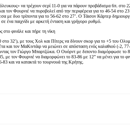
λευκους» να τρέχουν σερί 11-0 για να πάρουν προβάδισμα 6π. στο 22
και τον Φουρνιέ να πυροβολεί από την περιφέρεια για το 46-54 στο 2
μεσα με δυο τρίποντα για το 56-62 στο 27’. Ο Τάισον Κάρτερ δημιο
) σε ένα παιχνίδι με αρκετή ένταση και γρήγορο ρυθμό.
 στο φινάλε και πήρε τη νίκη
 στο 32′), με τους Χολ και Πίτερς να δίνουν σκορ για το +5 του Ολ
έτα και τον ΜαΚιντάιρ να μειώνει σε απόσταση ενός καλαθιού (-2, 77
ντας τον Γιώργο Μπαρτζώκα. Ο Ουόρντ με διποντο διαμόρφωσε το 81-
5, με τον Φουρνιέ να διαμορφώνει το 83-86 με 12” να μένει για το φ
6-83 και να κατακτά το τουρνουά της Κρήτης.