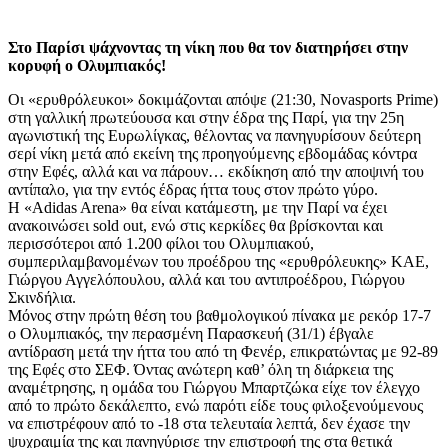
Στο Παρίσι ψάχνοντας τη νίκη που θα τον διατηρήσει στην
κορυφή ο Ολυμπιακός!
Οι «ερυθρόλευκοι» δοκιμάζονται απόψε (21:30, Novasports Prime)
στη γαλλική πρωτεύουσα και στην έδρα της Παρί, για την 25η
αγωνιστική της Ευρωλίγκας, θέλοντας να πανηγυρίσουν δεύτερη
σερί νίκη μετά από εκείνη της προηγούμενης εβδομάδας κόντρα
στην Εφές, αλλά και να πάρουν… εκδίκηση από την αποψινή του
αντίπαλο, για την εντός έδρας ήττα τους στον πρώτο γύρο.
Η «Adidas Arena» θα είναι κατάμεστη, με την Παρί να έχει
ανακοινώσει sold out, ενώ στις κερκίδες θα βρίσκονται και
περισσότεροι από 1.200 φίλοι του Ολυμπιακού,
συμπεριλαμβανομένων του προέδρου της «ερυθρόλευκης» ΚΑΕ,
Γιώργου Αγγελόπουλου, αλλά και του αντιπροέδρου, Γιώργου
Σκινδήλια.
Μόνος στην πρώτη θέση του βαθμολογικού πίνακα με ρεκόρ 17-7
ο Ολυμπιακός, την περασμένη Παρασκευή (31/1) έβγαλε
αντίδραση μετά την ήττα του από τη Φενέρ, επικρατώντας με 92-89
της Εφές στο ΣΕΦ. Όντας ανώτερη καθ’ όλη τη διάρκεια της
αναμέτρησης, η ομάδα του Γιώργου Μπαρτζώκα είχε τον έλεγχο
από το πρώτο δεκάλεπτο, ενώ παρότι είδε τους φιλοξενούμενους
να επιστρέφουν από το -18 στα τελευταία λεπτά, δεν έχασε την
ψυχραιμία της και πανηγύρισε την επιστροφή της στα θετικά