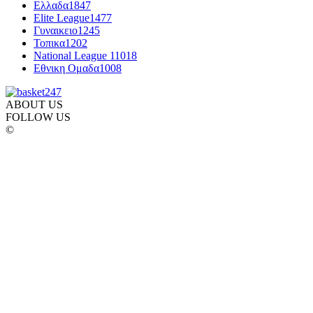
Ελλαδα
1847
Elite League
1477
Γυναικειο
1245
Τοπικα
1202
National League 1
1018
Εθνικη Ομαδα
1008
ABOUT US
FOLLOW US
©