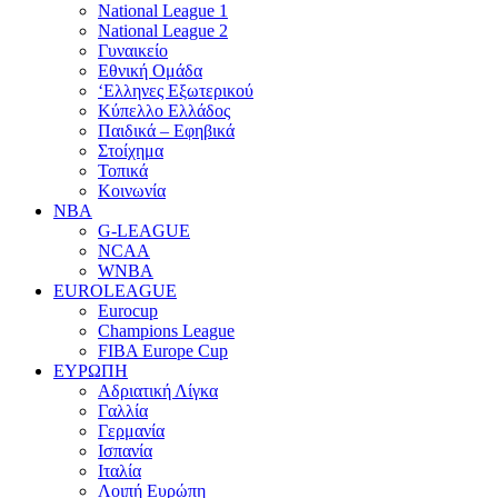
National League 1
National League 2
Γυναικείο
Εθνική Ομάδα
‘Ελληνες Εξωτερικού
Κύπελλο Ελλάδος
Παιδικά – Εφηβικά
Στοίχημα
Τοπικά
Κοινωνία
NBA
G-LEAGUE
NCAA
WNBA
ΕUROLEAGUE
Eurocup
Champions League
FIBA Europe Cup
ΕΥΡΩΠΗ
Αδριατική Λίγκα
Γαλλία
Γερμανία
Ισπανία
Ιταλία
Λοιπή Ευρώπη