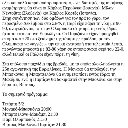
εδώ και πολύ καιρό από τραυματισμό, ενώ διαιτητές της αποψινής
αναμέτρησης θα είναι οι Κάρλος Περούγκα (Ισπανία), Μίλαν
Νέντοβιτς (Σλοβενία) και Κάρλος Κορτές (Ισπανία).
Στηη συνάντηση των δύο ομάδων για τον πρώτο γύρο, τον
περασμένο Δεκέμβριο στο ΣΕΦ, η Παρί είχε πάρει τη νίκη με 96-
90, αναγκάζοντας τότε τον Ολυμπιακό στην πρώτη εντός έδρας
ήττα του στη φετινή Ευρωλίγκα. Οι Παριζιάνοι είχαν προηγηθεί
ακόμα και +20 στο ξεκίνημα της τέταρτης περιόδου, με τον
Ολυμπιακό να «αγγίζει» την επική ανατροπή στα τελευταία λεπτά,
περνώντας μπροστά με 82-80 χάρη σε εντυπωσιακό σερί του 22-0,
αλλά τελικά οι Γάλλοι είχαν πάρει τη νίκη.
Στα υπόλοιπα παιχνίδια της βραδιάς, με τα οποία ολοκληρώνεται η
25η αγωνιστική της Ευρωλίγκας, Η Μονακό θα υποδεχθεί την
Μπασκόνια, η Μπαρτσελόνα θα αντιμετωπίσει εντός έδρας τη
Μακάμπι, ενώ η Παρτίζαν θα δοκιμαστεί στην Μπολόνα και στην
έδρα της Βίρτους.
Το σημερινό πρόγραμμα
Τετάρτη 5/2
Μονακό-Μπασκόνια 20:00
Μπαρτσελόνα-Μακάμπι 21:30
Παρί-Ολυμπιακός 21:30
Βίρτους Μπολόνια-Παρτίζαν 21:30