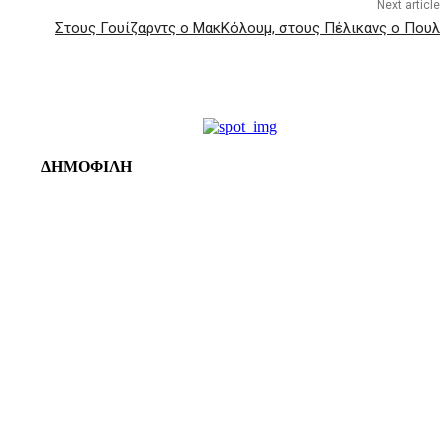
Next article
Στους Γουίζαρντς ο ΜακΚόλουμ, στους Πέλικανς ο Πουλ
ΔΗΜΟΦΙΛΗ