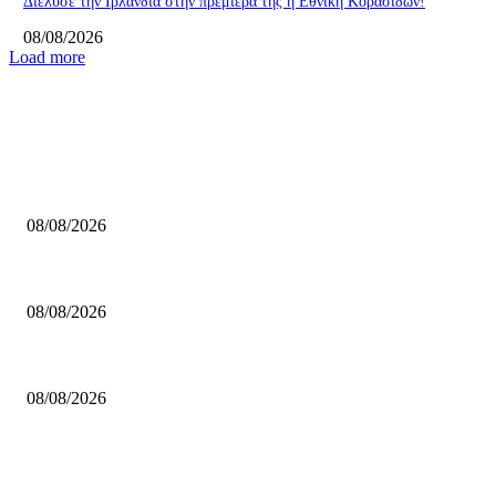
Διέλυσε την Ιρλανδία στην πρεμιέρα της η Εθνική Κορασίδων!
08/08/2026
Load more
ΕΠΙΛΟΓΕΣ ΣΥΝΤΑΚΤΗ
ΚΑΟ Χαλκιδικής: Ανακοίνωσε Ρέμπερ!
08/08/2026
Kerakoll ΑΓΕΧ: Ανακοίνωσε Χορν!
08/08/2026
Ανακοίνωσαν Μοσχόπουλο οι Δαναοί Τρικάλων!
08/08/2026
ΔΗΜΟΦΙΛΗ ΑΡΘΡΑ
ΚΑΟ Χαλκιδικής: Ανακοίνωσε Ρέμπερ!