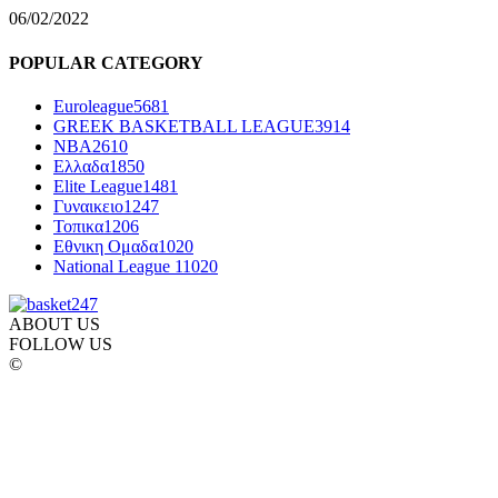
06/02/2022
POPULAR CATEGORY
Euroleague
5681
GREEK BASKETBALL LEAGUE
3914
NBA
2610
Ελλαδα
1850
Elite League
1481
Γυναικειο
1247
Τοπικα
1206
Εθνικη Ομαδα
1020
National League 1
1020
ABOUT US
FOLLOW US
©