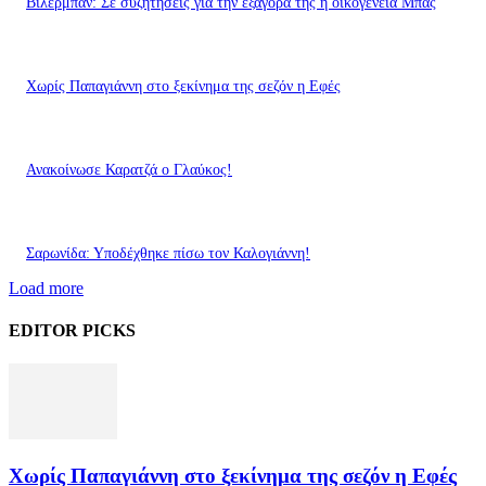
Βιλερμπάν: Σε συζητήσεις για την εξαγορά της η οικογένεια Μπας
Χωρίς Παπαγιάννη στο ξεκίνημα της σεζόν η Εφές
Ανακοίνωσε Καρατζά ο Γλαύκος!
Σαρωνίδα: Υποδέχθηκε πίσω τον Καλογιάννη!
Load more
EDITOR PICKS
Χωρίς Παπαγιάννη στο ξεκίνημα της σεζόν η Εφές