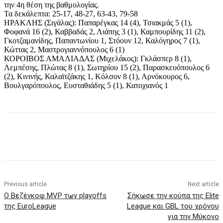
την 4η θέση της βαθμολογίας.
Τα δεκάλεπτα: 25-17, 48-27, 63-43, 79-58
ΗΡΑΚΛΗΣ (Σιγάλας): Παπαρέγκας 14 (4), Τσιακμάς 5 (1),
Φοφανά 16 (2), Καββαδάς 2, Λιάπης 3 (1), Καμπουρίδης 11 (2),
Γκοτζαμανίδης, Παπαντωνίου 1, Στόουν 12, Καλόγηρος 7 (1),
Κώττας 2, Μαστρογιαννόπουλος 6 (1)
ΚΟΡΟΙΒΟΣ ΑΜΑΛΙΑΔΑΣ (Μιχελάκος): Γκλάσπερ 8 (1),
Λεμπέσης, Πλώτας 8 (1), Σωτηρίου 15 (2), Παρασκευόπουλος 6
(2), Κινινής, Καλαϊτζάκης 1, Κόλσον 8 (1), Αρνόκουρος 6,
Βουλγαρόπουλος, Ευσταθιάδης 5 (1), Κατοχιανός 1
Previous article
Next article
Ο Βεζένκοφ MVP των playoffs
Σήκωσε την κούπα της Elite
της EuroLeague
League και GBL του χρόνου
για την Μύκονο