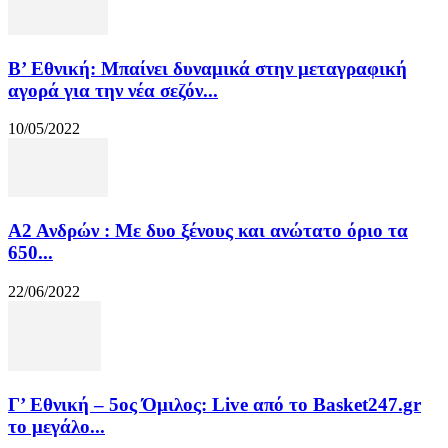
Β’ Εθνική: Μπαίνει δυναμικά στην μεταγραφική
αγορά για την νέα σεζόν...
10/05/2022
Α2 Ανδρών : Με δυο ξένους και ανώτατο όριο τα
650...
22/06/2022
Γ’ Εθνική – 5ος Όμιλος: Live από το Basket247.gr
το μεγάλο...