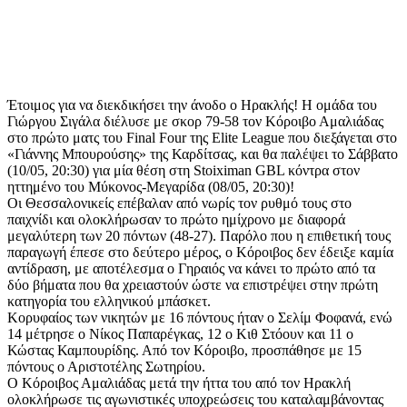
Έτοιμος για να διεκδικήσει την άνοδο ο Ηρακλής! Η ομάδα του
Γιώργου Σιγάλα διέλυσε με σκορ 79-58 τον Κόροιβο Αμαλιάδας
στο πρώτο ματς του Final Four της Elite League που διεξάγεται στο
«Γιάννης Μπουρούσης» της Καρδίτσας, και θα παλέψει το Σάββατο
(10/05, 20:30) για μία θέση στη Stoiximan GBL κόντρα στον
ηττημένο του Μύκονος-Μεγαρίδα (08/05, 20:30)!
Οι Θεσσαλονικείς επέβαλαν από νωρίς τον ρυθμό τους στο
παιχνίδι και ολοκλήρωσαν το πρώτο ημίχρονο με διαφορά
μεγαλύτερη των 20 πόντων (48-27). Παρόλο που η επιθετική τους
παραγωγή έπεσε στο δεύτερο μέρος, ο Κόροιβος δεν έδειξε καμία
αντίδραση, με αποτέλεσμα ο Γηραιός να κάνει το πρώτο από τα
δύο βήματα που θα χρειαστούν ώστε να επιστρέψει στην πρώτη
κατηγορία του ελληνικού μπάσκετ.
Κορυφαίος των νικητών με 16 πόντους ήταν ο Σελίμ Φοφανά, ενώ
14 μέτρησε ο Νίκος Παπαρέγκας, 12 ο Κιθ Στόουν και 11 ο
Κώστας Καμπουρίδης. Από τον Κόροιβο, προσπάθησε με 15
πόντους ο Αριστοτέλης Σωτηρίου.
Ο Κόροιβος Αμαλιάδας μετά την ήττα του από τον Ηρακλή
ολοκλήρωσε τις αγωνιστικές υποχρεώσεις του καταλαμβάνοντας