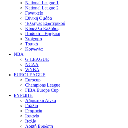
National League 1
National League 2
Γυναικείο
Εθνική Ομάδα
‘Ελληνες Εξωτερικού
Κύπελλο Ελλάδος
Παιδικά – Εφηβικά
Στοίχημα
Τοπικά
Κοινωνία
NBA
G-LEAGUE
NCAA
WNBA
ΕUROLEAGUE
Eurocup
Champions League
FIBA Europe Cup
ΕΥΡΩΠΗ
Αδριατική Λίγκα
Γαλλία
Γερμανία
Ισπανία
Ιταλία
Λοιπή Ευρώπη