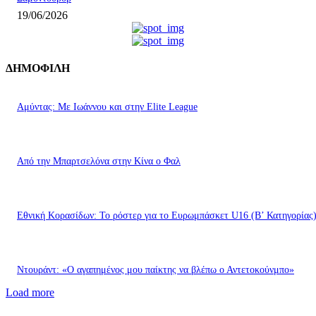
19/06/2026
ΔΗΜΟΦΙΛΗ
Αμύντας: Με Ιωάννου και στην Elite League
Από την Μπαρτσελόνα στην Κίνα ο Φαλ
Εθνική Κορασίδων: Το ρόστερ για το Ευρωμπάσκετ U16 (B’ Κατηγορίας
Ντουράντ: «Ο αγαπημένος μου παίκτης να βλέπω ο Αντετοκούνμπο»
Load more