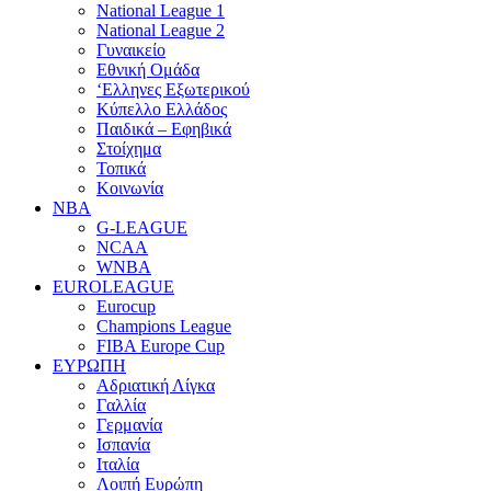
National League 1
National League 2
Γυναικείο
Εθνική Ομάδα
‘Ελληνες Εξωτερικού
Κύπελλο Ελλάδος
Παιδικά – Εφηβικά
Στοίχημα
Τοπικά
Κοινωνία
NBA
G-LEAGUE
NCAA
WNBA
ΕUROLEAGUE
Eurocup
Champions League
FIBA Europe Cup
ΕΥΡΩΠΗ
Αδριατική Λίγκα
Γαλλία
Γερμανία
Ισπανία
Ιταλία
Λοιπή Ευρώπη