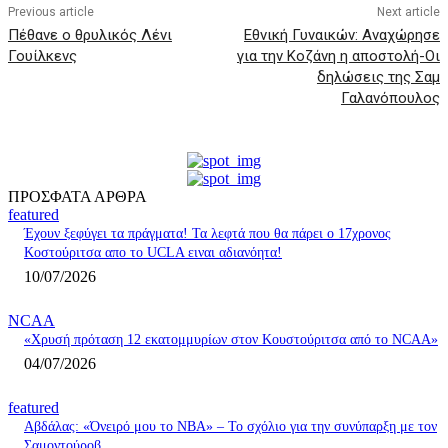
Previous article
Next article
Πέθανε ο θρυλικός Λένι
Εθνική Γυναικών: Αναχώρησε
Γουίλκενς
για την Κοζάνη η αποστολή-Οι
δηλώσεις της Σαμ
Γαλανόπουλος
ΠΡΟΣΦΑΤΑ ΑΡΘΡΑ
featured
Έχουν ξεφύγει τα πράγματα! Τα λεφτά που θα πάρει ο 17χρονος
Κοστούριτσα απο το UCLA ειναι αδιανόητα!
10/07/2026
NCAA
«Χρυσή πρόταση 12 εκατομμυρίων στον Κουστούριτσα από το NCAA»
04/07/2026
featured
Αβδάλας: «Όνειρό μου το ΝΒΑ» – Το σχόλιο για την συνύπαρξη με τον
Σαμοντούροβ