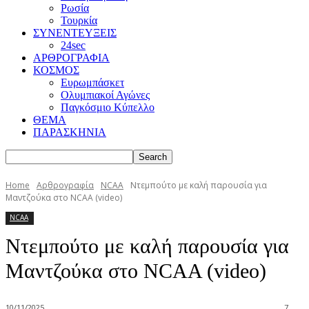
Ρωσία
Τουρκία
ΣΥΝΕΝΤΕΥΞΕΙΣ
24sec
ΑΡΘΡΟΓΡΑΦΙΑ
ΚΟΣΜΟΣ
Ευρωμπάσκετ
Ολυμπιακοί Αγώνες
Παγκόσμιο Κύπελλο
ΘΕΜΑ
ΠΑΡΑΣΚΗΝΙΑ
Home
Αρθρογραφία
NCAA
Ντεμπούτο με καλή παρουσία για
Μαντζούκα στο NCAA (video)
NCAA
Ντεμπούτο με καλή παρουσία για
Μαντζούκα στο NCAA (video)
10/11/2025
7