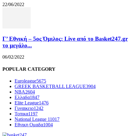
22/06/2022
Γ’ Εθνική – 5ος Όμιλος: Live από το Basket247.gr
το μεγάλο...
06/02/2022
POPULAR CATEGORY
Euroleague
5675
GREEK BASKETBALL LEAGUE
3904
NBA
2604
Ελλαδα
1847
Elite League
1476
Γυναικειο
1242
Τοπικα
1197
National League 1
1017
Εθνικη Ομαδα
1004