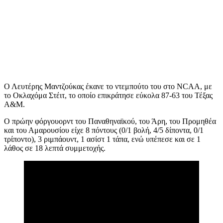
Ο Λευτέρης Μαντζούκας έκανε το ντεμπούτο του στο NCAA, με
το Οκλαχόμα Στέιτ, το οποίο επικράτησε εύκολα 87-63 του Τέξας
Α&M.
Ο πρώην φόργουορντ του Παναθηναϊκού, του Άρη, του Προμηθέα
και του Αμαρουσίου είχε 8 πόντους (0/1 βολή, 4/5 δίποντα, 0/1
τρίποντο), 3 ριμπάουντ, 1 ασίστ 1 τάπα, ενώ υπέπεσε και σε 1
λάθος σε 18 λεπτά συμμετοχής.