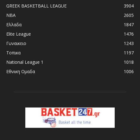
GREEK BASKETBALL LEAGUE
3904
NBA
2605
Ελλαδα
1847
Elite League
1476
Γυναικειο
1243
Τοπικα
1197
National League 1
1018
Εθνικη Ομαδα
1006