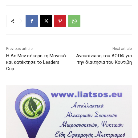
Previous article
Next article
Η Λε Μαν σόκαρε τη Μονακό
Ανακοίνωση του ΑΟΠΦ για
και κατέκτησε το Leaders
την διαιτησία του Κουτίβη
Cup