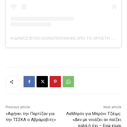
Η ΔΗΜΟΣΊΕΥΣΗ ΚΟΙΝΟΠΟΙΉΘΗΚΕ ΑΠΌ ΤΟ ΧΡΉΣΤΗ LIFT SPORTS MANAGEMENT (@LIFTSPORTSMANAGEMENT)
Previous article
Next article
«Αφήνει την Παρτίζαν για
ΛεΜπρόν για Μπρόνι Τζέιμς:
την ΤΣΣΚΑ ο Αβράμοβιτς»
«Δεν με νοιάζει αν παίζει
καλά ή όχι – Εγώ είμαι