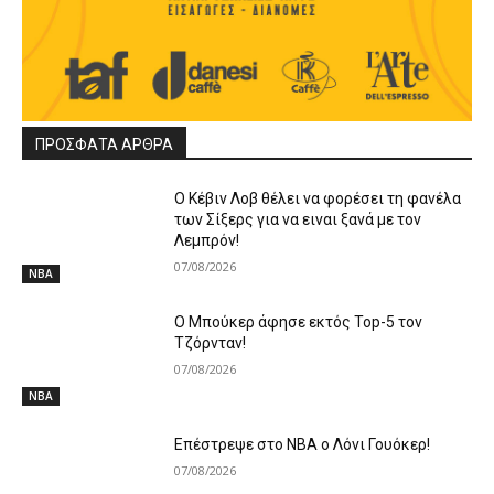
ΠΡΟΣΦΑΤΑ ΑΡΘΡΑ
Ο Κέβιν Λοβ θέλει να φορέσει τη φανέλα
των Σίξερς για να ειναι ξανά με τον
Λεμπρόν!
07/08/2026
NBA
Ο Μπούκερ άφησε εκτός Top-5 τον
Τζόρνταν!
07/08/2026
NBA
Επέστρεψε στο ΝΒΑ ο Λόνι Γουόκερ!
07/08/2026