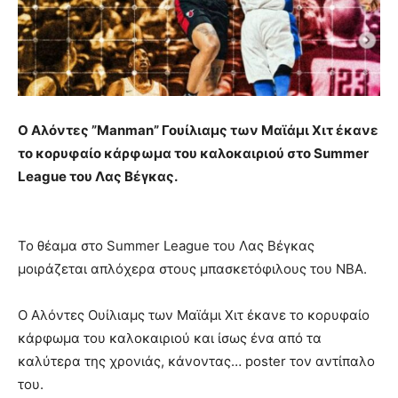
O Αλόντες ”Manman” Γουίλιαμς των Μαϊάμι Χιτ έκανε
το κορυφαίο κάρφωμα του καλοκαιριού στο Summer
League του Λας Βέγκας.
To θέαμα στο Summer League του Λας Βέγκας
μοιράζεται απλόχερα στους μπασκετόφιλους του NBA.
O Aλόντες Ουίλιαμς των Μαϊάμι Χιτ έκανε το κορυφαίο
κάρφωμα του καλοκαιριού και ίσως ένα από τα
καλύτερα της χρονιάς, κάνοντας… poster τον αντίπαλο
του.