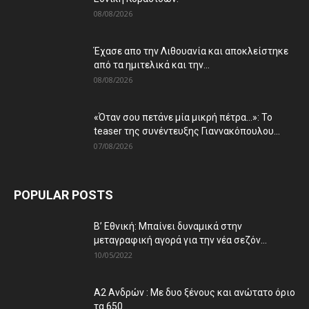
08/08/2026
Έχασε απο την Λιθουανία και αποκλείστηκε
από τα ημιτελικά και την...
08/08/2026
«Όταν σου πετάνε μία μικρή πέτρα…»: Το
teaser της συνέντευξης Γιαννακόπουλου...
07/08/2026
POPULAR POSTS
Β’ Εθνική: Μπαίνει δυναμικά στην
μεταγραφική αγορά για την νέα σεζόν...
10/05/2022
Α2 Ανδρών : Με δυο ξένους και ανώτατο όριο
τα 650...