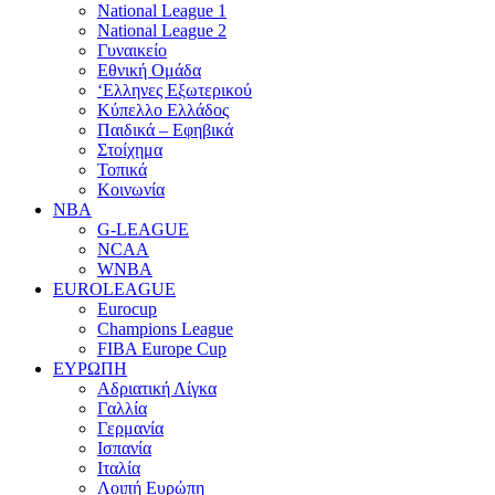
National League 1
National League 2
Γυναικείο
Εθνική Ομάδα
‘Ελληνες Εξωτερικού
Κύπελλο Ελλάδος
Παιδικά – Εφηβικά
Στοίχημα
Τοπικά
Κοινωνία
NBA
G-LEAGUE
NCAA
WNBA
ΕUROLEAGUE
Eurocup
Champions League
FIBA Europe Cup
ΕΥΡΩΠΗ
Αδριατική Λίγκα
Γαλλία
Γερμανία
Ισπανία
Ιταλία
Λοιπή Ευρώπη