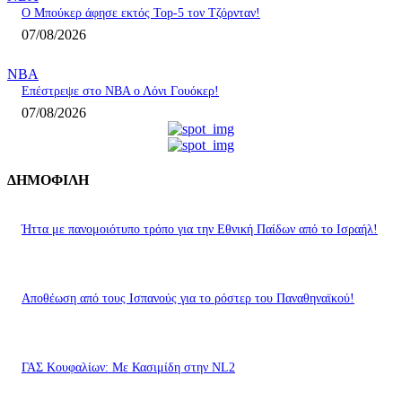
Ο Μπούκερ άφησε εκτός Top-5 τον Τζόρνταν!
07/08/2026
NBA
Επέστρεψε στο ΝΒΑ ο Λόνι Γουόκερ!
07/08/2026
ΔΗΜΟΦΙΛΗ
Ήττα με πανομοιότυπο τρόπο για την Εθνική Παίδων από το Ισραήλ!
Αποθέωση από τους Ισπανούς για το ρόστερ του Παναθηναϊκού!
ΓΑΣ Κουφαλίων: Με Κασιμίδη στην NL2