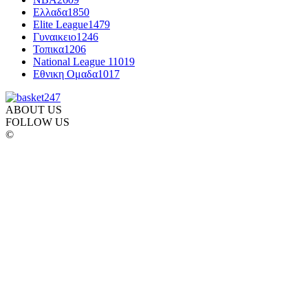
Ελλαδα
1850
Elite League
1479
Γυναικειο
1246
Τοπικα
1206
National League 1
1019
Εθνικη Ομαδα
1017
ABOUT US
FOLLOW US
©