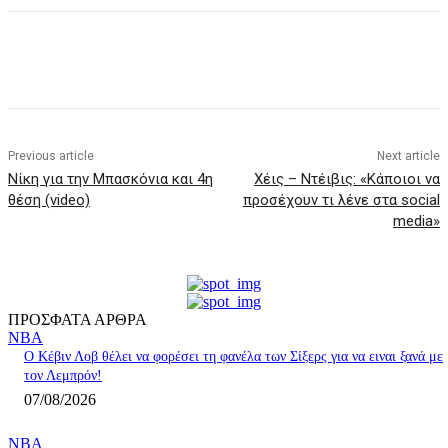
Previous article
Next article
Νίκη για την Μπασκόνια και 4η
Χέις – Ντέιβις: «Κάποιοι να
θέση (video)
προσέχουν τι λένε στα social
media»
ΠΡΟΣΦΑΤΑ ΑΡΘΡΑ
NBA
Ο Κέβιν Λοβ θέλει να φορέσει τη φανέλα των Σίξερς για να ειναι ξανά με
τον Λεμπρόν!
07/08/2026
NBA