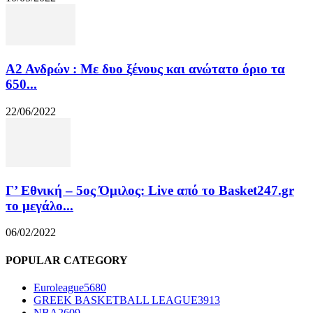
Α2 Ανδρών : Με δυο ξένους και ανώτατο όριο τα
650...
22/06/2022
Γ’ Εθνική – 5ος Όμιλος: Live από το Basket247.gr
το μεγάλο...
06/02/2022
POPULAR CATEGORY
Euroleague
5680
GREEK BASKETBALL LEAGUE
3913
NBA
2609