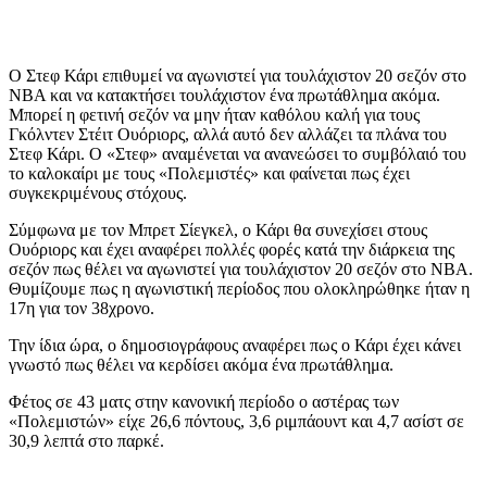
Ο Στεφ Κάρι επιθυμεί να αγωνιστεί για τουλάχιστον 20 σεζόν στο
ΝΒΑ και να κατακτήσει τουλάχιστον ένα πρωτάθλημα ακόμα.
Μπορεί η φετινή σεζόν να μην ήταν καθόλου καλή για τους
Γκόλντεν Στέιτ Ουόριορς, αλλά αυτό δεν αλλάζει τα πλάνα του
Στεφ Κάρι. Ο «Στεφ» αναμένεται να ανανεώσει το συμβόλαιό του
το καλοκαίρι με τους «Πολεμιστές» και φαίνεται πως έχει
συγκεκριμένους στόχους.
Σύμφωνα με τον Μπρετ Σίεγκελ, ο Κάρι θα συνεχίσει στους
Ουόριορς και έχει αναφέρει πολλές φορές κατά την διάρκεια της
σεζόν πως θέλει να αγωνιστεί για τουλάχιστον 20 σεζόν στο ΝΒΑ.
Θυμίζουμε πως η αγωνιστική περίοδος που ολοκληρώθηκε ήταν η
17η για τον 38χρονο.
Την ίδια ώρα, ο δημοσιογράφους αναφέρει πως ο Κάρι έχει κάνει
γνωστό πως θέλει να κερδίσει ακόμα ένα πρωτάθλημα.
Φέτος σε 43 ματς στην κανονική περίοδο ο αστέρας των
«Πολεμιστών» είχε 26,6 πόντους, 3,6 ριμπάουντ και 4,7 ασίστ σε
30,9 λεπτά στο παρκέ.